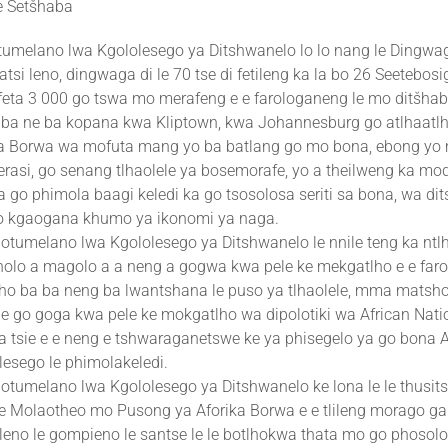
e Setšhaba
melano lwa Kgololesego ya Ditshwanelo lo lo nang le Dingwag
tsi leno, dingwaga di le 70 tse di fetileng ka la bo 26 Seetebos
eta 3 000 go tswa mo merafeng e e farologaneng le mo ditšhab
 ba ne ba kopana kwa Kliptown, kwa Johannesburg go atlhaatlh
ka Borwa wa mofuta mang yo ba batlang go mo bona, ebong yo
rasi, go senang tlhaolele ya bosemorafe, yo a theilweng ka mo
a go phimola baagi keledi ka go tsosolosa seriti sa bona, wa di
go kgaogana khumo ya ikonomi ya naga.
tumelano lwa Kgololesego ya Ditshwanelo le nnile teng ka ntl
olo a magolo a a neng a gogwa kwa pele ke mekgatlho e e far
o ba ba neng ba lwantshana le puso ya tlhaolele, mma matsho
e go goga kwa pele ke mokgatlho wa dipolotiki wa African Nati
 tsie e e neng e tshwaraganetswe ke ya phisegelo ya go bona 
lesego le phimolakeledi.
tumelano lwa Kgololesego ya Ditshwanelo ke lona le le thusit
le Molaotheo mo Pusong ya Aforika Borwa e e tlileng morago ga 
eno le gompieno le santse le le botlhokwa thata mo go phosolo