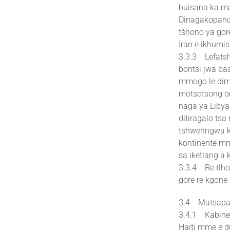
buisana ka m
Dinagakopano 
tšhono ya gore
Iran e ikhumi
3.3.3 Lefatsh
bontsi jwa ba
mmogo le dime
motsotsong on
naga ya Libya
ditiragalo ts
tshwenngwa ke
kontinente mm
sa iketlang a
3.3.4 Re tlho
gore re kgone 
3.4 Matsapa 
3.4.1 Kabinet
Haiti mme e d