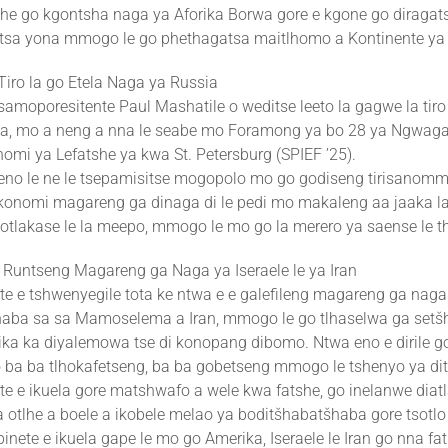
tlhe go kgontsha naga ya Aforika Borwa gore e kgone go diragat
 tsa yona mmogo le go phethagatsa maitlhomo a Kontinente ya 
Tiro la go Etela Naga ya Russia
amoporesitente Paul Mashatile o weditse leeto la gagwe la tiro 
ia, mo a neng a nna le seabe mo Foramong ya bo 28 ya Ngwag
omi ya Lefatshe ya kwa St. Petersburg (SPIEF ’25).
eno le ne le tsepamisitse mogopolo mo go godiseng tirisano
konomi magareng ga dinaga di le pedi mo makaleng aa jaaka la
motlakase le la meepo, mmogo le mo go la merero ya saense le th
Runtseng Magareng ga Naga ya Iseraele le ya Iran
e e tshwenyegile tota ke ntwa e e galefileng magareng ga naga 
aba sa sa Mamoselema a Iran, mmogo le go tlhaselwa ga setš
ka ka diyalemowa tse di konopang dibomo. Ntwa eno e dirile go
o ba ba tlhokafetseng, ba ba gobetseng mmogo le tshenyo ya di
e e ikuela gore matshwafo a wele kwa fatshe, go inelanwe diat
tlhe a boele a ikobele melao ya boditšhabatšhaba gore tsotlo
inete e ikuela gape le mo go Amerika, Iseraele le Iran go nna fa