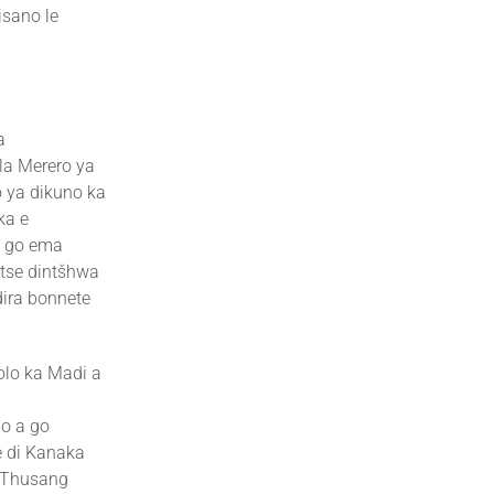
sano le
a
la Merero ya
o ya dikuno ka
ka e
e go ema
 tse dintšhwa
dira bonnete
olo ka Madi a
o a go
e di Kanaka
e Thusang