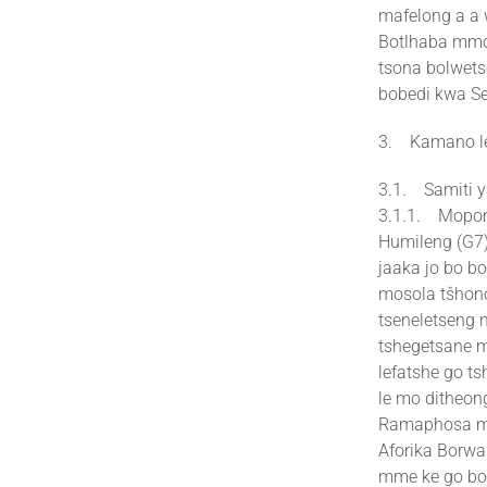
mafelong a a 
Botlhaba mmog
tsona bolwets
bobedi kwa S
3. Kamano le
3.1. Samiti y
3.1.1. Mopore
Humileng (G7)
jaaka jo bo b
mosola tšhono
tseneletseng 
tshegetsane m
lefatshe go t
le mo ditheon
Ramaphosa mo 
Aforika Borwa 
mme ke go bon