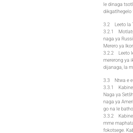
le dinaga tso
dikgatlhegelo
3.2 Leeto la 
3.2.1 Motlats
naga ya Russ
Merero ya Ikon
3.2.2 Leeto l
mererong ya i
dijanaga, la 
3.3 Ntwa e e 
3.3.1 Kabinet
Naga ya Setšh
naga ya Ameri
go na le bath
3.3.2 Kabinet
mme maphata o
fokotsege. Kab