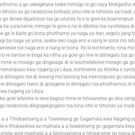
aitlhomo a go sekegelana tsebe mmogo le go naya Mokgatlho 
tšhono ya go rarabolola bothata jono ntle le tshololo ya madi
 go diriwe dipatlisiso tsa go utulola fa e le gore ke boammaruri
sa ka yuraniame, mmogo le gore e na le dibetsa tsa nyutleleya d
e ga le batle go bona phutlhamo ya naga ya Iran, segolo jang f
agi ba naga ya yona, seabe seo naga eno e nang le sona mo lef
nerale tse naga eno e nang le tsona. Re le kontinente, rona mo
o re santse re boga ka ntlha ya gore go nne le ditiragalo tsa g
 mme le morago ga dingwaga di le lesomelebone morago ga gor
a menolopuso kwa nageng ya Libya, kontinente ya Aforika e sants
 ditiragalo tse di tswang mo taolong tsa menolopuso go ralala
e ditiragalo tseno di golagane le ditiragalo tsa phutlhamiso le
 kwa nageng ya Libya.
ka gore lefatshe le rene kagiso mme re tshwanetse go dira sen
go rarabolola dikgogakgogano tsa rona ntle le tshololo ya madi
a a Tlhobaetsang a a Tswelelang go Gagamala kwa Nageng ya
e e tlhobaediwa ke mathata a a tsweletseng go gagamala kwa
umela gore maphata a a farologaneng a tshwanetse go tsaya di