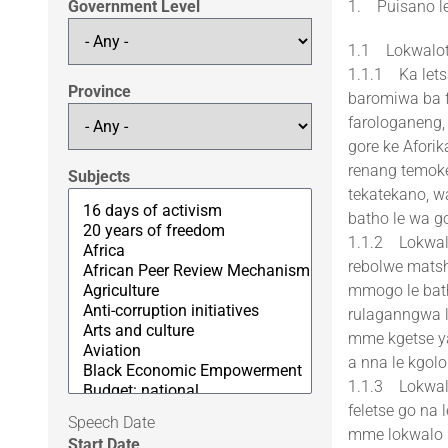
Government Level
1. Puisano l
1.1 Lokwalotu
1.1.1 Ka letsa
Province
baromiwa ba f
farologaneng,
gore ke Afori
renang temoke
Subjects
tekatekano, w
batho le wa 
1.1.2 Lokwalo
rebolwe matsh
mmogo le bath
rulaganngwa l
mme kgetse ya
a nna le kgolo
1.1.3 Lokwalo
feletse go na 
Speech Date
mme lokwalo l
Start Date