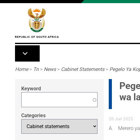
Skip to main content
Breadcrumb
Home
>
Tn
>
News
>
Cabinet Statements
>
Pegelo Ya Kop
Pege
Keyword
wa l
Categories
26 Jun 2025
A. Merero ya