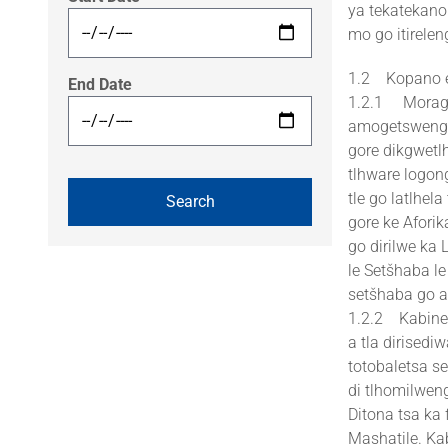
ya tekatekano
mo go itirelen
1.2 Kopano e
End Date
1.2.1 Morago 
amogetsweng 
gore dikgwetlh
tlhware logon
tle go latlhe
gore ke Afori
go dirilwe ka
le Setšhaba le
setšhaba go a
1.2.2 Kabinet
a tla dirised
totobaletsa s
di tlhomilwen
Ditona tsa ka
Mashatile. Ka