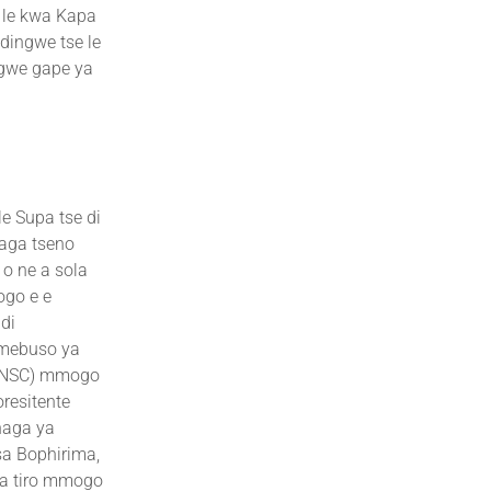
 le kwa Kapa
dingwe tse le
ngwe gape ya
e Supa tse di
naga tseno
o ne a sola
ogo e e
di
 mebuso ya
(UNSC) mmogo
resitente
naga ya
sa Bophirima,
na tiro mmogo