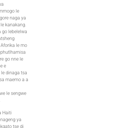
wa
, mmogo le
 gore naga ya
i le kanakang.
a go lebelelwa
atsheng
 Aforika le mo
o phutlhamisa
e go nne le
e e
 le dinaga tsa
 tsa maemo a a
gwe le sengwe
.
 Haiti
 nageng ya
kgato tse di