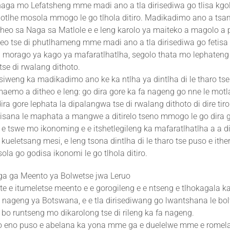
naga mo Lefatsheng mme madi ano a tla dirisediwa go tlisa kgo
botlhe mosola mmogo le go tlhola ditiro. Madikadimo ano a tsa
heo sa Naga sa Matlole e e leng karolo ya maiteko a magolo a 
eo tse di phutlhameng mme madi ano a tla dirisediwa go fetisa t
 morago ya kago ya mafaratlhatlha, segolo thata mo lephateng
 tse di rwalang dithoto.
iweng ka madikadimo ano ke ka ntlha ya dintlha di le tharo tse
maemo a ditheo e leng: go dira gore ka fa nageng go nne le motl
ira gore lephata la dipalangwa tse di rwalang dithoto di dire tiro
gaisana le maphata a mangwe a ditirelo tseno mmogo le go dira 
 e tswe mo ikonoming e e itshetlegileng ka mafaratlhatlha a a d
 kueletsang mesi, e leng tsona dintlha di le tharo tse puso e ithe
sola go godisa ikonomi le go tlhola ditiro.
a ga Meento ya Bolwetse jwa Leruo
 e itumeletse meento e e gorogileng e e ntseng e tlhokagala ka 
 nageng ya Botswana, e e tla dirisediwang go lwantshana le bo
 bo runtseng mo dikarolong tse di rileng ka fa nageng.
 eno puso e abelana ka yona mme ga e duelelwe mme e romel