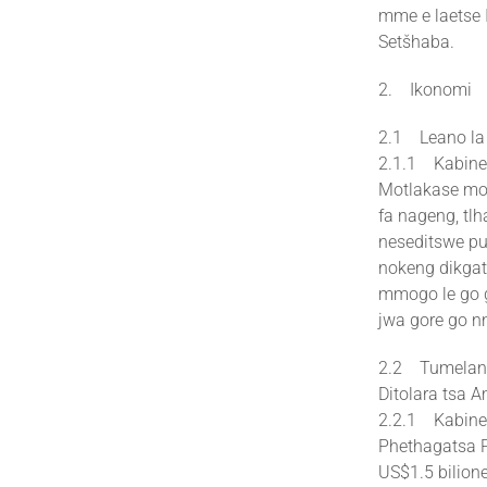
mme e laetse 
Setšhaba.
2. Ikonomi
2.1 Leano la
2.1.1 Kabinet
Motlakase mo 
fa nageng, tlh
neseditswe p
nokeng dikgat
mmogo le go go
jwa gore go n
2.2 Tumelano 
Ditolara tsa A
2.2.1 Kabine
Phethagatsa P
US$1.5 bilion