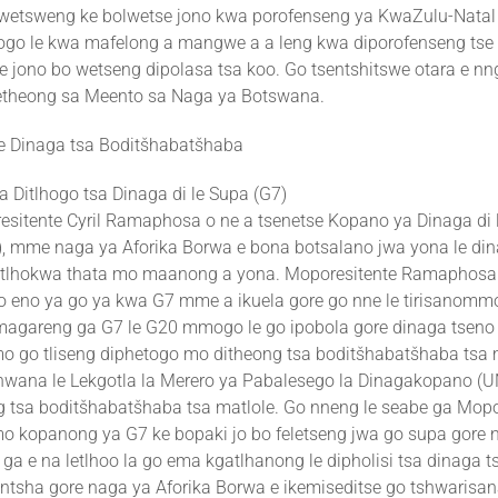
wetsweng ke bolwetse jono kwa porofenseng ya KwaZulu-Natal
o le kwa mafelong a mangwe a a leng kwa diporofenseng tse 
e jono bo wetseng dipolasa tsa koo. Go tsentshitswe otara e n
etheong sa Meento sa Naga ya Botswana.
 Dinaga tsa Boditšhabatšhaba
a Ditlhogo tsa Dinaga di le Supa (G7)
sitente Cyril Ramaphosa o ne a tsenetse Kopano ya Dinaga di l
, mme naga ya Aforika Borwa e bona botsalano jwa yona le di
otlhokwa thata mo maanong a yona. Moporesitente Ramaphosa 
 eno ya go ya kwa G7 mme a ikuela gore go nne le tirisanomm
magareng ga G7 le G20 mmogo le go ipobola gore dinaga tseno 
o go tliseng diphetogo mo ditheong tsa boditšhabatšhaba tsa
shwana le Lekgotla la Merero ya Pabalesego la Dinagakopano 
g tsa boditšhabatšhaba tsa matlole. Go nneng le seabe ga Mopo
kopanong ya G7 ke bopaki jo bo feletseng jwa go supa gore 
ga e na letlhoo la go ema kgatlhanong le dipholisi tsa dinaga t
tsha gore naga ya Aforika Borwa e ikemiseditse go tshwarisa