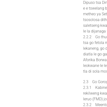
Dipuso tsa Di
e e tswelang 
metheo ya Set
tsosolosa dith
saletseng kwa
le la dijanaga
2.2.2 Go thus
tsa go fetola 
lekaneng, go d
diatla le go 
Aforika Borwa
leokwane le le
tla di sola mo
2.3 Go Gorog
2.3.1 Kabinete
rekilweng kwa
leruo (FMD) jo
2.3.2 Meento