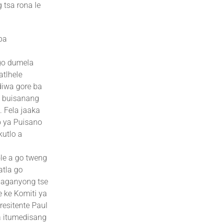
 tsa rona le
ba
go dumela
atlhele
diwa gore ba
a buisanang
. Fela jaaka
o ya Puisano
kutlo a
ole a go tweng
atla go
ulaganyong tse
e ke Komiti ya
esitente Paul
 a itumedisang