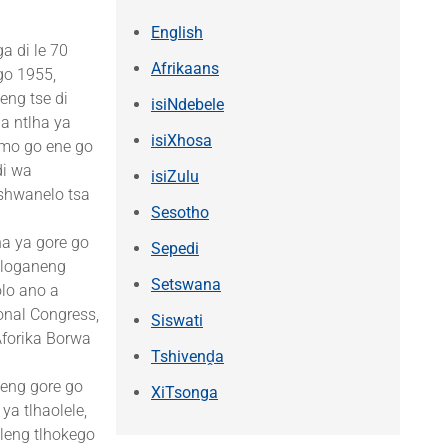
English
a di le 70
Afrikaans
igo 1955,
eng tse di
isiNdebele
a ntlha ya
isiXhosa
 mo go ene go
di wa
isiZulu
tshwanelo tsa
Sesotho
ha ya gore go
Sepedi
ologaneng
Setswana
lo ano a
onal Congress,
Siswati
Aforika Borwa
Tshivenḓa
seng gore go
XiTsonga
ya tlhaolele,
leng tlhokego