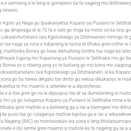
 e e santseng e le teng le gompieno ka fa nageng mo ditšhabeng
g letseno.
 Kgolo ya Naga go Ipaakanyetsa Kopano ya Puisano le Setšha
ga dingwaga di le 70 fa e sale go tloga ka motsi oo ka ona go
Lokwalotumelano lwa Kgololesego ya Ditshwanelo mmogo le 
o tse naga ya rona e tobaneng le tsona di tlhoka gore rotlhe re l
g, maAforika Borwa go tswa dikhutlong tsotlhe tsa naga ba lale
la tlhware logong mo Kopanong ya Puisano le Setšhaba mo go tl
ka Borwa yo o ntseng jang yo re batlang go mo bona mo isagong
 Lokwalotumelano lwa Kgololesego ya Ditshwanelo, le ka Kopan
 yona go tla tsewa dikgato tse dintsi go reetsa dikakanyo le mai
karetsa le mo maemo a setereke le a diporofense.
e e a itse gore go na le dipuopuo tse di sa dumelaneng le matl
iwa tiro ya go rulaganya Kopano ya Puisano le Setšhaba mme e b
etšhaba gore matlole a a beilweng ga a ise a tsenngwe mo dith
g ke puso tsa go rulaganya matlole kgotsa ga a ise a sekasekiw
 fa Nageng (IMC) eo monnasetulo wa yona e leng Motlatsamopor
binete e itsi sentle gore maemo a matlole ka fa nageng ga se a