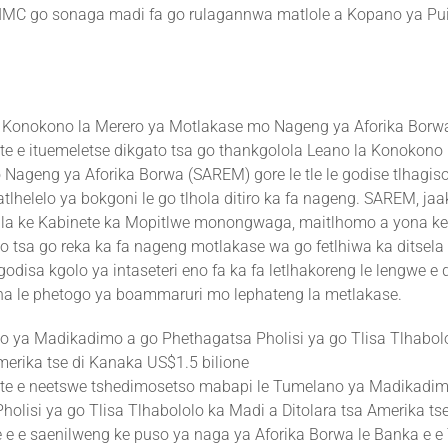
IMC go sonaga madi fa go rulagannwa matlole a Kopano ya Pui
 Konokono la Merero ya Motlakase mo Nageng ya Aforika Borw
e e ituemeletse dikgato tsa go thankgolola Leano la Konokono 
Nageng ya Aforika Borwa (SAREM) gore le tle le godise tlhagis
atlhelelo ya bokgoni le go tlhola ditiro ka fa nageng. SAREM, jaa
ula ke Kabinete ka Mopitlwe monongwaga, maitlhomo a yona k
o tsa go reka ka fa nageng motlakase wa go fetlhiwa ka ditsela
disa kgolo ya intaseteri eno fa ka fa letlhakoreng le lengwe e 
na le phetogo ya boammaruri mo lephateng la metlakase.
ya Madikadimo a go Phethagatsa Pholisi ya go Tlisa Tlhabol
merika tse di Kanaka US$1.5 bilione
te e neetswe tshedimosetso mabapi le Tumelano ya Madikadim
holisi ya go Tlisa Tlhabololo ka Madi a Ditolara tsa Amerika ts
e e e saenilweng ke puso ya naga ya Aforika Borwa le Banka e 