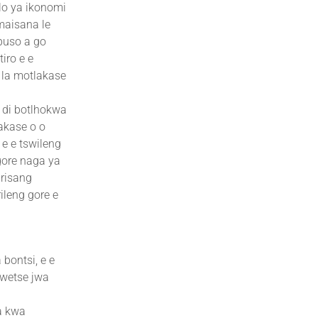
lo ya ikonomi
maisana le
puso a go
iro e e
 la motlakase
 di botlhokwa
akase o o
 e e tswileng
gore naga ya
irisang
rileng gore e
bontsi, e e
lwetse jwa
a kwa