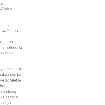
sa
Aforika.
la go etela
a wa 2025 ya
mmogo mo
 temothuo, la
ekenoloji.
ya Iseraele le
haba seno ke
re go feletse
thoto.
la metsing
 ka batho e
tshe go