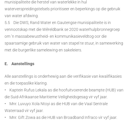
munisipaliteite die herstel van waterlekke in hul
waterverspreidingstelsels prioritiseer en beperkings op die gebruik
van water afdwing.
5.5 Die DWS, Rand Water en Gautengse munisipaliteite is in
vennootskap met die Wêreldbank se 2020 waterhulpbronnegroep
om ’n massabewustheid- en kommunikasieveldtog oor die
spaarsamige gebruik van water van stapel te stuur, in samewerking
met die burgerlike samelewing en sakeleiers.
E. Aanstellings
Alle aanstellings is onderhewig aan die verifikasie van kwalifikasies
en die toepaslike klaring.
• Kaptein Rufus Lekala as die hoofuitvoerende beampte (HUB) van
die Suid-Afrikaanse Maritieme Veiligheidsgesag vir vyf jaar.
• Mnr. Luvuyo Xola Ntoyi as die HUB van die Vaal Sentrale
Waterraad vir vyf jaar.
• Mnr. Gift Zowa as die HUB van Broadband Infraco vir vyf jaar.