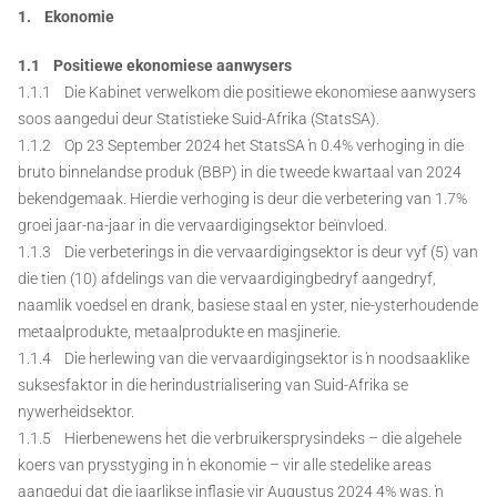
1. Ekonomie
1.1 Positiewe ekonomiese aanwysers
1.1.1 Die Kabinet verwelkom die positiewe ekonomiese aanwysers
soos aangedui deur Statistieke Suid-Afrika (StatsSA).
1.1.2 Op 23 September 2024 het StatsSA ŉ 0.4% verhoging in die
bruto binnelandse produk (BBP) in die tweede kwartaal van 2024
bekendgemaak. Hierdie verhoging is deur die verbetering van 1.7%
groei jaar-na-jaar in die vervaardigingsektor beïnvloed.
1.1.3 Die verbeterings in die vervaardigingsektor is deur vyf (5) van
die tien (10) afdelings van die vervaardigingbedryf aangedryf,
naamlik voedsel en drank, basiese staal en yster, nie-ysterhoudende
metaalprodukte, metaalprodukte en masjinerie.
1.1.4 Die herlewing van die vervaardigingsektor is ŉ noodsaaklike
suksesfaktor in die herindustrialisering van Suid-Afrika se
nywerheidsektor.
1.1.5 Hierbenewens het die verbruikersprysindeks – die algehele
koers van prysstyging in ŉ ekonomie – vir alle stedelike areas
aangedui dat die jaarlikse inflasie vir Augustus 2024 4% was, ŉ