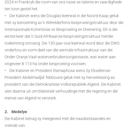
2024 in Frankryk die room van ons nasie se talente en vaardighede
ten toon gestel het.
• Die Kabinet wens die Douglas-keerwal in die Noord-Kaap geluk
met sy benoeming as ŉ Wêrelderfenis-besproeiingstruktuur deur die
Internasionale Kommissie vir Besproeiing en Dreinering. Dit is die
eerste keer dat ŉ Suid-Afrikaanse besproeiingstruktuur hierdie
toekenning ontvang. Die 130-jaar-oue keerwal word deur die DWS
onderhou en vorm deel van die sentrale infrastruktuur van die
Onder-Oranje Vaal-waterverbruikersorganisasie, wat water aan
ongeveer 8 113 ha onder besproeiing voorsien.
• Die Kabinet en President Ramaphosa wens Sy Eksellensie
President Abdelmadjid Tebboune geluk met sy herverkiesing as
president van die Demokratiese Volksrepubliek Algerië. Die Kabinet
sien daarna uit om bilaterale verhoudinge met die regering en die
mense van Algerië te versterk.
2. Medelye
Die Kabinet betuig sy meegeveol met die naasbestaandes en
vriende van: