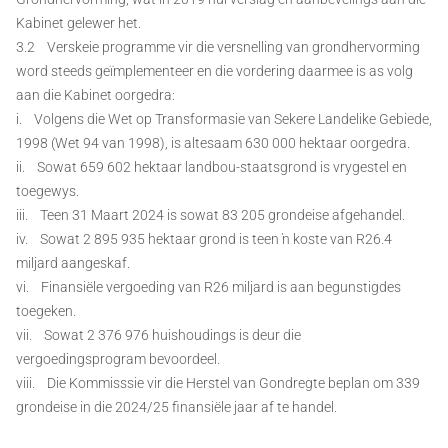
Kabinet gelewer het.
3.2 Verskeie programme vir die versnelling van grondhervorming
word steeds geïmplementeer en die vordering daarmee is as volg
aan die Kabinet oorgedra:
i. Volgens die Wet op Transformasie van Sekere Landelike Gebiede,
1998 (Wet 94 van 1998), is altesaam 630 000 hektaar oorgedra.
ii. Sowat 659 602 hektaar landbou-staatsgrond is vrygestel en
toegewys.
iii. Teen 31 Maart 2024 is sowat 83 205 grondeise afgehandel.
iv. Sowat 2 895 935 hektaar grond is teen ŉ koste van R26.4
miljard aangeskaf.
vi. Finansiële vergoeding van R26 miljard is aan begunstigdes
toegeken.
vii. Sowat 2 376 976 huishoudings is deur die
vergoedingsprogram bevoordeel.
viii. Die Kommisssie vir die Herstel van Gondregte beplan om 339
grondeise in die 2024/25 finansiële jaar af te handel.