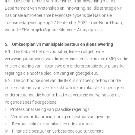
4.5 Die Departement van Toerisme, in samewerking met die
Departement van Wetenskap en Innovering, sal die strategie vir
nasionale astro-toerisme bekendstel tydens die Nasionale
Toerismedag-vieringe op 27 September 2024 in die Noord-Kaap,
waar die SKA-projek (Square Kilometer Array) geleë is.
5. Omkeerplan vir munisipale bestuur en dienslewering
5.1 Die Kabinet het die voorsitter, lede en uitgebreide
verwysingsraamwerk van die interministeriële komitee (IMK) vir die
implementering van inisiatiewe om onderprestasie deur plaaslike
regerings die hoof te bied, ontvang en goedgekeur.
5.2 Die oorhoofse doel van die IMK is om toesig te hou oor die
implementering van verskeie aktiwiteite om plaaslike regerings se
onderprestering die hoof te bied met verskeie ingrypings op die
volgende spesifieke gebiede:
i. Professionalisering van plaaslike regerings
ii. Verantwoordbaarheid, oorsig en bestuur van gevolge
iii. Bestuur, politieke stabiliteit en administrasie
iv. Finansiële bestuur en verbeterede oudituitkomste