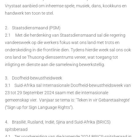
Vrystaat aanbied om inheemse spele, musiek, dans, kookkuns en
handwerk ten toon te stel.
2. Staatsdiensmaand (PSM)
2.1 Met die herdenking van Staatsdiensmaand sal die regering
vandeesweek op die werkers fokus wat ons land met trots en
onderskeiding in die frontlinie dien. Tydens hierdie week sal ons ook
ons land se Thusong-dienssentrums vereer, wat toegang tot
inligting en dienste aan die samelewing bewerkstellig.
3. Doofheid-bewustheidweek
3.1 Suid-Afrika sal Internasionale Doofheid-bewustheidsweek van
23 tot 29 September 2024 saam met die internasionale
gemeenskap vier. Vanjaar se tema is: ‘Teken in vir Gebaretaalregte’
(“Sign up for Sign Language Rights”).
4. Brasilië, Rusland, Indië, Sjina and Suid-Afrika (BRICS)
spitsberaad
4.1 Ter voorbereiding van die komende 2024 BRICS-spitsberaad in