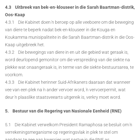
4.3 Uitbreek van bek-en-klouseer in die Sarah Baartman-distrik,
Oos-Kaap
4.3.1 Die Kabinet doen ŉ beroep op alle veeboere om die beweging
van diere te beperk nadat bek-en-klouseer in die Kouga en
Koukamma munisipaliteite in die Sarah Baartman-distrik in die Oos-
Kaap uitgebreek het.
4.3.2 Die bewegings van diere in en uit die gebied wat geraak is,
word deurlopend gemonitor om die verspreiding van die siekte na
plekke wat onaangeraak is, in terme van die siekte-bestuursarea, te
voorkom.
4.3.3 Die Kabinet herinner Suid-Afrikaners daaraan dat wanneer
vee van een plek na ŉ ander vervoer word, ŉ vervoerpermit, wat
deur ŉ plaaslike staatsveearts uitgereik is, verkry moet word.
5. Bestuur van die Regering van Nasionale Eenheid (RNE)
5.1 Die Kabinet verwelkom President Ramaphosa se besluit om ŉ
verrekeningsmeganisme op regeringsvlak in plek te stel om
aandags te gee aan kwessies wat partye in die RNE as