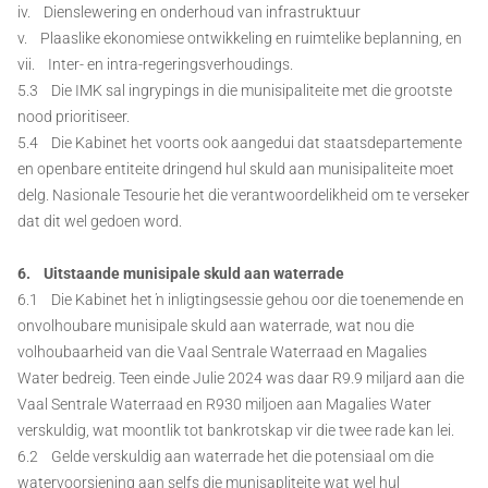
iv. Dienslewering en onderhoud van infrastruktuur
v. Plaaslike ekonomiese ontwikkeling en ruimtelike beplanning, en
vii. Inter- en intra-regeringsverhoudings.
5.3 Die IMK sal ingrypings in die munisipaliteite met die grootste
nood prioritiseer.
5.4 Die Kabinet het voorts ook aangedui dat staatsdepartemente
en openbare entiteite dringend hul skuld aan munisipaliteite moet
delg. Nasionale Tesourie het die verantwoordelikheid om te verseker
dat dit wel gedoen word.
6. Uitstaande munisipale skuld aan waterrade
6.1 Die Kabinet het ŉ inligtingsessie gehou oor die toenemende en
onvolhoubare munisipale skuld aan waterrade, wat nou die
volhoubaarheid van die Vaal Sentrale Waterraad en Magalies
Water bedreig. Teen einde Julie 2024 was daar R9.9 miljard aan die
Vaal Sentrale Waterraad en R930 miljoen aan Magalies Water
verskuldig, wat moontlik tot bankrotskap vir die twee rade kan lei.
6.2 Gelde verskuldig aan waterrade het die potensiaal om die
watervoorsiening aan selfs die munisapliteite wat wel hul