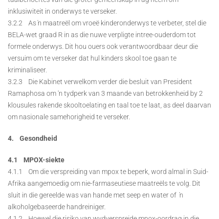
inklusiwiteit in onderwys te verseker.
3.2.2 As ŉ maatreël om vroeë kinderonderwys te verbeter, stel die
BELA-wet graad R in as die nuwe verpligte intree-ouderdom tot
formele onderwys. Dit hou ouers ook verantwoordbaar deur die
versuim om te verseker dat hul kinders skool toe gaan te
kriminaliseer.
3.2.3 Die Kabinet verwelkom verder die besluit van President
Ramaphosa om 'n tydperk van 3 maande van betrokkenheid by 2
klousules rakende skooltoelating en taal toe te laat, as deel daarvan
om nasionale samehorigheid te verseker.
4. Gesondheid
4.1 MPOX-siekte
4.1.1 Om die verspreiding van mpox te beperk, word almal in Suid-
Afrika aangemoedig om nie-farmaseutiese maatreëls te volg. Dit
sluit in die gereelde was van hande met seep en water of ŉ
alkoholgebaseerde handreiniger.
4.1.2 Hoewel die risiko van wydverspreide mpox-oordrag in die