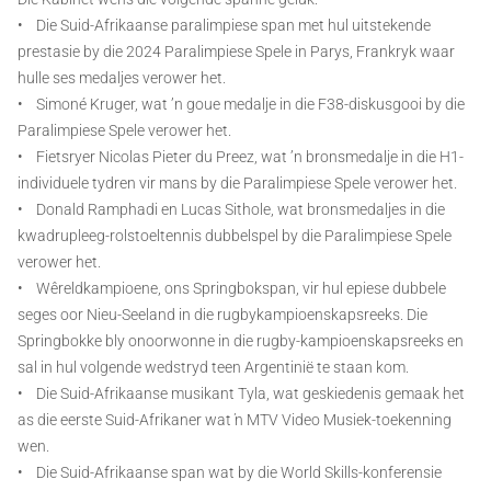
• Die Suid-Afrikaanse paralimpiese span met hul uitstekende
prestasie by die 2024 Paralimpiese Spele in Parys, Frankryk waar
hulle ses medaljes verower het.
• Simoné Kruger, wat ’n goue medalje in die F38-diskusgooi by die
Paralimpiese Spele verower het.
• Fietsryer Nicolas Pieter du Preez, wat ’n bronsmedalje in die H1-
individuele tydren vir mans by die Paralimpiese Spele verower het.
• Donald Ramphadi en Lucas Sithole, wat bronsmedaljes in die
kwadrupleeg-rolstoeltennis dubbelspel by die Paralimpiese Spele
verower het.
• Wêreldkampioene, ons Springbokspan, vir hul epiese dubbele
seges oor Nieu-Seeland in die rugbykampioenskapsreeks. Die
Springbokke bly onoorwonne in die rugby-kampioenskapsreeks en
sal in hul volgende wedstryd teen Argentinië te staan kom.
• Die Suid-Afrikaanse musikant Tyla, wat geskiedenis gemaak het
as die eerste Suid-Afrikaner wat ŉ MTV Video Musiek-toekenning
wen.
• Die Suid-Afrikaanse span wat by die World Skills-konferensie