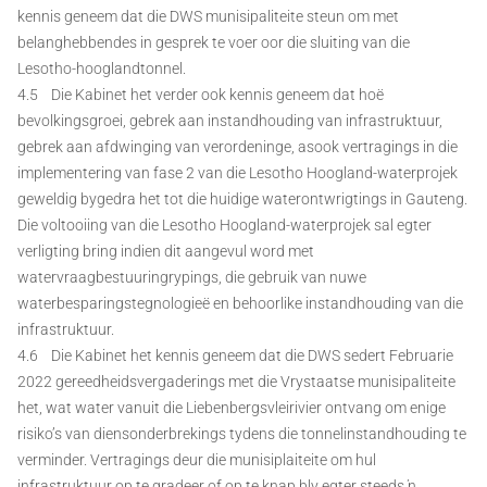
kennis geneem dat die DWS munisipaliteite steun om met
belanghebbendes in gesprek te voer oor die sluiting van die
Lesotho-hooglandtonnel.
4.5 Die Kabinet het verder ook kennis geneem dat hoë
bevolkingsgroei, gebrek aan instandhouding van infrastruktuur,
gebrek aan afdwinging van verordeninge, asook vertragings in die
implementering van fase 2 van die Lesotho Hoogland-waterprojek
geweldig bygedra het tot die huidige waterontwrigtings in Gauteng.
Die voltooiing van die Lesotho Hoogland-waterprojek sal egter
verligting bring indien dit aangevul word met
watervraagbestuuringrypings, die gebruik van nuwe
waterbesparingstegnologieë en behoorlike instandhouding van die
infrastruktuur.
4.6 Die Kabinet het kennis geneem dat die DWS sedert Februarie
2022 gereedheidsvergaderings met die Vrystaatse munisipaliteite
het, wat water vanuit die Liebenbergsvleirivier ontvang om enige
risiko’s van diensonderbrekings tydens die tonnelinstandhouding te
verminder. Vertragings deur die munisiplaiteite om hul
infrastruktuur op te gradeer of op te knap bly egter steeds ŉ