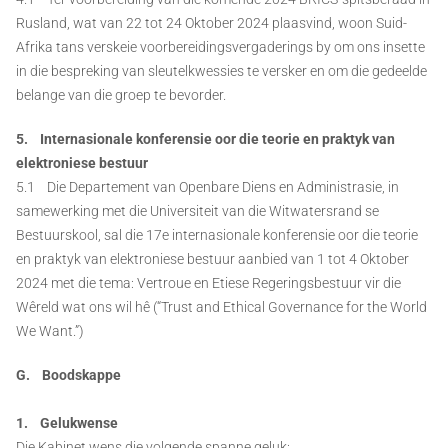
Rusland, wat van 22 tot 24 Oktober 2024 plaasvind, woon Suid-
Afrika tans verskeie voorbereidingsvergaderings by om ons insette
in die bespreking van sleutelkwessies te versker en om die gedeelde
belange van die groep te bevorder.
5. Internasionale konferensie oor die teorie en praktyk van
elektroniese bestuur
5.1 Die Departement van Openbare Diens en Administrasie, in
samewerking met die Universiteit van die Witwatersrand se
Bestuurskool, sal die 17e internasionale konferensie oor die teorie
en praktyk van elektroniese bestuur aanbied van 1 tot 4 Oktober
2024 met die tema: Vertroue en Etiese Regeringsbestuur vir die
Wêreld wat ons wil hê (“Trust and Ethical Governance for the World
We Want.”)
G. Boodskappe
1. Gelukwense
Die Kabinet wens die volgende spanne geluk: