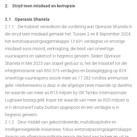
2. Stryd teen misdaad en korrupsie
2.1 Operasie Shanela
2.1.1 Die Kabinet verwelkom die vordering wat Operasie Shanela in
die stryd teen misdaad gemaak het. Tussen 2 en 8 September 2024
het wetstoepassingsagentskappe 13 691 verdagtes vir ernstige
misdaad soos moord, verkragting, die besit van onwettige
vuurwapens en sakeroof in hegtenis geneem. Sedert Operasie
Shanela in Mei 2023 van stapel gestuur is, het die inisiatief tot die
inhegtenisname van 850 375 verdagtes en beslaglegging op 824
onwettige vuurwapens asook meer as 17 282 rondtes ammunisie
gelei. Hierbenewens is daar in die afgelope twee maande op dwelms
ter waarde van meer as R13 miljoen by OR Tambo Internasionale
Lughawe beslag gelê, koper ter waarde van meer as R20 miljoen is
in ŉ skrootwerf naby Durban opgespoor en een verdagte is in
hegtenis geneem.
2.1.2 Deur middel van gekoördineerde, multidissiplinêre en
intelligensiegeleide inisiatiewe, fokus wetstoepassingsagentskappe
daarop om afpersingsindikate regoor die land aan te keer en uit te