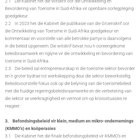
2.1 Die Kabinet het die Witskrif oor die Ontwikkeling en
Bevordering van Toerisme in Suid-Afrika vir openbare oorlegpleging
goedgekeur.
2.2 In 2023 het die Kabinet die publikasie van die Groenskrif oor
die Ontwikkeling van Toersime in Suid-Afrika goedgekeur en
kommentaar en voorstelle van alle betrokke partye is daarvolgens
in die beleid opgeneem. Die witskrif bevat nou ŉ ooreengekome
beleidsraamwerk en riglyne vir die ontwikkeling en bevordering van
toerisme in Suid-Afrika.
2.3 Die beleid sal entrepreneurskap in die toerisme-sektor bevorder
en ŉ groter bydrae tot werkskepping deur die sektor bewerkstellig.
Beleidsvoorstelle fokus ook op die belyning van die toerismebeleid
met die huidige regeringsbeleidsraamwerke en die verbetering van
die sektor se veerkragtigheid en vermoë om op krisissituasies te
reageer.
3. Befondsingsbeleid vir klein, medium en mikro-ondernemings
(KMMO’s) en koöperasies
3.1 Die Kabinet het die finale befondsingsbeleid vir KMMO’s en