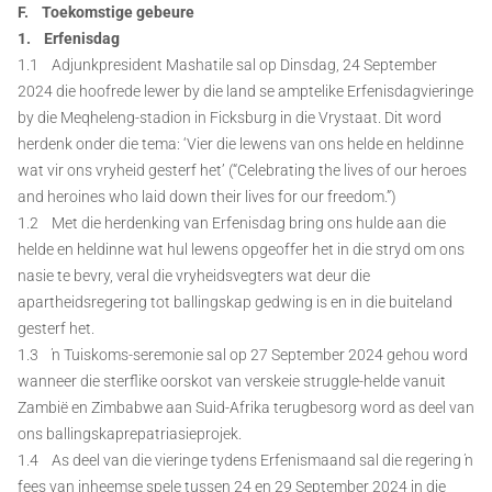
F. Toekomstige gebeure
1. Erfenisdag
1.1 Adjunkpresident Mashatile sal op Dinsdag, 24 September
2024 die hoofrede lewer by die land se amptelike Erfenisdagvieringe
by die Meqheleng-stadion in Ficksburg in die Vrystaat. Dit word
herdenk onder die tema: ‘Vier die lewens van ons helde en heldinne
wat vir ons vryheid gesterf het’ (“Celebrating the lives of our heroes
and heroines who laid down their lives for our freedom.”)
1.2 Met die herdenking van Erfenisdag bring ons hulde aan die
helde en heldinne wat hul lewens opgeoffer het in die stryd om ons
nasie te bevry, veral die vryheidsvegters wat deur die
apartheidsregering tot ballingskap gedwing is en in die buiteland
gesterf het.
1.3 ŉ Tuiskoms-seremonie sal op 27 September 2024 gehou word
wanneer die sterflike oorskot van verskeie struggle-helde vanuit
Zambië en Zimbabwe aan Suid-Afrika terugbesorg word as deel van
ons ballingskaprepatriasieprojek.
1.4 As deel van die vieringe tydens Erfenismaand sal die regering ŉ
fees van inheemse spele tussen 24 en 29 September 2024 in die