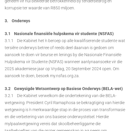
geneem vir hul beweerde betrokkenheid by tenderbedrog en
korrupsie ter waarde van R850 miljoen.
3. Onderwys
3.1 Nasionale finansiële hulpskema vir studente (NSFAS)
3.1.1 Die Kabinet het ŉ beroep op alle kwalifiserende studente wat
tersiêre onderwys betree of reeds deel daarvan is gedoen om
aansoek te doen vir beurse en lenings by die Nasionale Finansiële
Hulpskema vir Studente (NSFAS) wanneer aanlynaansoeke vir die
2025 akademiese jaar op Vrydag, 20 September 2024 open. Om
aansoek te doen, besoek my.nsfas.org.za.
3.2 Gewysigde Wetsontwerp op Basiese Onderwys (BELA-wet)
3.2.1 Die Kabinet verwelkom die ondertekening van die BELA-
wetgewing. President Cyril Ramaphosa se bekragtiging van hierdie
wetgewing is ŉ merkwaardige stap in die proses van transformasie
en die verbetering van ons basiese onderwystelsel. Hierdie
mylpaalwetgewing vereis dat skoolbeheerliggame die
taalbehoeftes van die groter gemeenskap in ag neem om