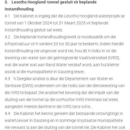
3. Lesotho Hoogland-tonnel gesluit vir beplande
instandhouding
4.1 Die Kabinet is ingelig dat die Lesotho Hoogland-waterprojek se
tonnel van 1 Oktober 2024 tot 31 Maart 2025 vir beplande
instandhouding gesluit sal wees.
4.2 Die beplande instandhoudingswerk is noodsaaklik om die
infrastruktuur vir ŉ verdere 20 tot 30 jaar te beskerm. Indien hierdie
instandhouding nie uitgevoer word nie, hou dit ŉ risiko in vir die
lewering van water aan die geïntegreerde Vaalrivierstelsel (IVRS),
wat die water wat aan Rand Water verskaf word, aan hul kliënte
asook al die munisipaliteite in Gauteng lewer.
4.3 ŉ Deeglike analise is deur die Departement van Water en
Sanitasie (DWS) onderneem om die risiko aan die dienslewering van
die IVRS te bepaal. Die analise het bevestig dat die impak van die
sluiting van die tonnel op die oorhoofse IVRS minimaal sal wees,
aangesien meeste damme in die IVRS tans vol is.
4.4 Die Kabinet het kennis geneem dat bestaande ontwrigtings in
watertoevoer in Gauteng en in sommige Vrystaatse munispaliteite
nie verwant is aan die sluiting van die tonnel nie. Die Kabinet het ook