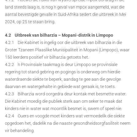
land steeds laag is, is nog ŉ geval van mpox aangemeld, wat die
aantal bevestigde gevalle in Suid-Afrika sedert die uitbreek in Mei
2024, op 25 te staan bring.
4.2 Uitbreek van bilharzia – Mopani-distrik in Limpopo
4.2.1 Die Kabinet is ingelig oor die uitbreek van bilharzia in die
Groter Tzaneen Plaaslike Munisipaliteit in Mopani (Limpopo), waar
150 leerders positief vir bilharzia getoets het.
4.2.2 ŉ Provinsiale taakmag is deur Limpopo se provinsiale
regering tot stand gebring en pogings is onderweg om hierdie
waterdraende siekte te beperk, aandag te gee aan die gevolge
daarvan en watergehalte in gebiede wat geraak is, te toets.
4.2.3 Bilharzia word oorgedra deur kontak met besmette water.
Die Kabinet moedig die publiek sterk aan om seker te maak dat
kinders nie in water wat moontlik besmet is, swem of speel nie.
4.2.4 Ouers en voogde moet kinders wat vermoedelik die siekte
opgedoen het, dadelik na die naaste gesondheidsorgfasiliteit neem
vir behandeling.