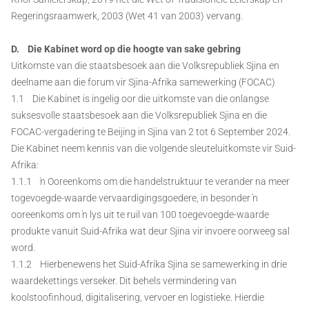
Regeringsraamwerk, 2003 (Wet 41 van 2003) vervang.
D. Die Kabinet word op die hoogte van sake gebring
Uitkomste van die staatsbesoek aan die Volksrepubliek Sjina en
deelname aan die forum vir Sjina-Afrika samewerking (FOCAC)
1.1 Die Kabinet is ingelig oor die uitkomste van die onlangse
suksesvolle staatsbesoek aan die Volksrepubliek Sjina en die
FOCAC-vergadering te Beijing in Sjina van 2 tot 6 September 2024.
Die Kabinet neem kennis van die volgende sleuteluitkomste vir Suid-
Afrika:
1.1.1 ŉ Ooreenkoms om die handelstruktuur te verander na meer
togevoegde-waarde vervaardigingsgoedere, in besonder ŉ
ooreenkoms om ŉ lys uit te ruil van 100 toegevoegde-waarde
produkte vanuit Suid-Afrika wat deur Sjina vir invoere oorweeg sal
word.
1.1.2 Hierbenewens het Suid-Afrika Sjina se samewerking in drie
waardekettings verseker. Dit behels vermindering van
koolstoofinhoud, digitalisering, vervoer en logistieke. Hierdie