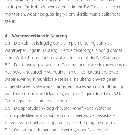
uitdaging. Die Kabinet neem kennis dat die DWS die situasie sal
monitor en, waar nodig, sal ingryp om hierdie munisipaliteite te
steun.
4. Waterbeperkings in Gauteng
5.1 Die Kabinet is ingelig oor die implementering van vlak 1
waterbeperkings in Gauteng. Hierdie beperkings is nodig omdat
Rand Water hul maksimumwateruitset vanaf die IVRS bereik het.
5.2 Die aanvraag na water in Gauteng neem steeds toe weens die
hoë bevolkingsgroei; ŉ verhoging in nie-inkomstegenererende
waterlewering in munisipale stelsels, insluitend onwettige en
ongefaktureer wateraansluitings; en gebrek aan instandhouding
wat lei tot groot waterlekkasies, wat tans ŉ gemiddeld van 33% in
Gautengse munisipaliteite beloop.
5.3 Die spitstydaanvraag vir water vanaf Rand Water se
munisipale kliënte is na aan en soms meer as die beskikbare
toevoer vanuit behandelingsaanlegte en bergingsreservoirs.
5.4 Om strenger beperkings te vermy, moet Gautengse