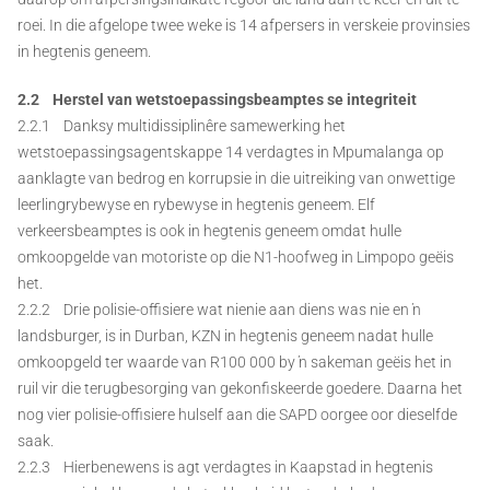
roei. In die afgelope twee weke is 14 afpersers in verskeie provinsies
in hegtenis geneem.
2.2 Herstel van wetstoepassingsbeamptes se integriteit
2.2.1 Danksy multidissiplinêre samewerking het
wetstoepassingsagentskappe 14 verdagtes in Mpumalanga op
aanklagte van bedrog en korrupsie in die uitreiking van onwettige
leerlingrybewyse en rybewyse in hegtenis geneem. Elf
verkeersbeamptes is ook in hegtenis geneem omdat hulle
omkoopgelde van motoriste op die N1-hoofweg in Limpopo geëis
het.
2.2.2 Drie polisie-offisiere wat nienie aan diens was nie en ŉ
landsburger, is in Durban, KZN in hegtenis geneem nadat hulle
omkoopgeld ter waarde van R100 000 by ŉ sakeman geëis het in
ruil vir die terugbesorging van gekonfiskeerde goedere. Daarna het
nog vier polisie-offisiere hulself aan die SAPD oorgee oor dieselfde
saak.
2.2.3 Hierbenewens is agt verdagtes in Kaapstad in hegtenis