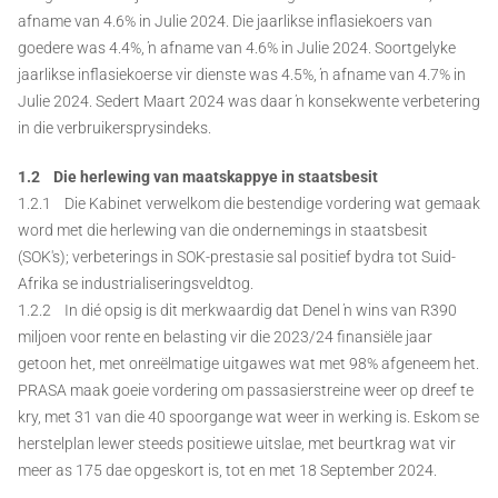
afname van 4.6% in Julie 2024. Die jaarlikse inflasiekoers van
goedere was 4.4%, ŉ afname van 4.6% in Julie 2024. Soortgelyke
jaarlikse inflasiekoerse vir dienste was 4.5%, ŉ afname van 4.7% in
Julie 2024. Sedert Maart 2024 was daar ŉ konsekwente verbetering
in die verbruikersprysindeks.
1.2 Die herlewing van maatskappye in staatsbesit
1.2.1 Die Kabinet verwelkom die bestendige vordering wat gemaak
word met die herlewing van die ondernemings in staatsbesit
(SOK's); verbeterings in SOK-prestasie sal positief bydra tot Suid-
Afrika se industrialiseringsveldtog.
1.2.2 In dié opsig is dit merkwaardig dat Denel ŉ wins van R390
miljoen voor rente en belasting vir die 2023/24 finansiële jaar
getoon het, met onreëlmatige uitgawes wat met 98% afgeneem het.
PRASA maak goeie vordering om passasierstreine weer op dreef te
kry, met 31 van die 40 spoorgange wat weer in werking is. Eskom se
herstelplan lewer steeds positiewe uitslae, met beurtkrag wat vir
meer as 175 dae opgeskort is, tot en met 18 September 2024.