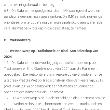
waterrekeninge betaal, te bedreig.
6.3 Die Kabinet het goedgekeur dat ŉ IMK saamgestel word om
aandag te gee aan munisipale omkeer. Die IMK sal ook ingrypings
prioritiseer om terugbetaling van munisipale skuld aan waterrade,
veral dié wat bankrotskap in die gesig staar, te hanteer.
C. Wetsontwerp
1. Wetsontwerp op Tradisionele en Khoi-San-leierskap van
2024
1.1 Die Kabinet het die voorlegging van die Wetsontwerp op
Tradisionele en Khoi-Sanleierskap van 2024 aan die Parlement
goedgekeur. Die wetsontwerp is ‘n reaksie op die Grondwethof se
uitspraak wat die Wet op Tradisionele en Khoi-San-leierskap, 2019
(Wet 3 van 2019) ongeldig verklaar het weens onvoldoende
openbare deelname deur die Parlement.
1.2 Die wetsontwerp bied ’n geleentheid aan die Parlement om die
Grondwethof se bevel te gehoorsaam. Die Wet op Tradisionele en
Khoi-Sanleierskap, 2019 het die Wet of Tradisionele Leierskap en