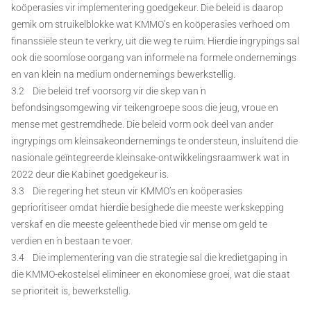
koöperasies vir implementering goedgekeur. Die beleid is daarop
gemik om struikelblokke wat KMMO’s en koöperasies verhoed om
finanssiële steun te verkry, uit die weg te ruim. Hierdie ingrypings sal
ook die soomlose oorgang van informele na formele ondernemings
en van klein na medium ondernemings bewerkstellig.
3.2 Die beleid tref voorsorg vir die skep van ŉ
befondsingsomgewing vir teikengroepe soos die jeug, vroue en
mense met gestremdhede. Die beleid vorm ook deel van ander
ingrypings om kleinsakeondernemings te ondersteun, insluitend die
nasionale geïntegreerde kleinsake-ontwikkelingsraamwerk wat in
2022 deur die Kabinet goedgekeur is.
3.3 Die regering het steun vir KMMO’s en koöperasies
geprioritiseer omdat hierdie besighede die meeste werkskepping
verskaf en die meeste geleenthede bied vir mense om geld te
verdien en ŉ bestaan te voer.
3.4 Die implementering van die strategie sal die kredietgaping in
die KMMO-ekostelsel elimineer en ekonomiese groei, wat die staat
se prioriteit is, bewerkstellig.