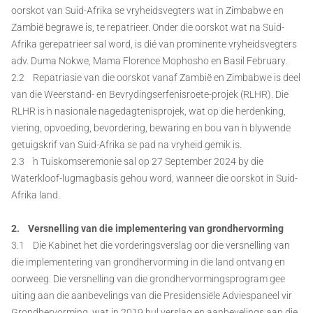
oorskot van Suid-Afrika se vryheidsvegters wat in Zimbabwe en
Zambië begrawe is, te repatrieer. Onder die oorskot wat na Suid-
Afrika gerepatrieer sal word, is dié van prominente vryheidsvegters
adv. Duma Nokwe, Mama Florence Mophosho en Basil February.
2.2 Repatriasie van die oorskot vanaf Zambië en Zimbabwe is deel
van die Weerstand- en Bevrydingserfenisroete-projek (RLHR). Die
RLHR is ŉ nasionale nagedagtenisprojek, wat op die herdenking,
viering, opvoeding, bevordering, bewaring en bou van ŉ blywende
getuigskrif van Suid-Afrika se pad na vryheid gemik is.
2.3 ŉ Tuiskomseremonie sal op 27 September 2024 by die
Waterkloof-lugmagbasis gehou word, wanneer die oorskot in Suid-
Afrika land.
2. Versnelling van die implementering van grondhervorming
3.1 Die Kabinet het die vorderingsverslag oor die versnelling van
die implementering van grondhervorming in die land ontvang en
oorweeg. Die versnelling van die grondhervormingsprogram gee
uiting aan die aanbevelings van die Presidensiële Adviespaneel vir
Grondhervorming, wat in 2019 hul verslag en aanbevelings aan die