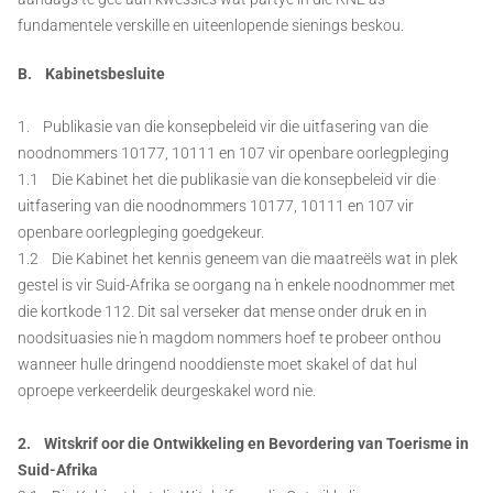
fundamentele verskille en uiteenlopende sienings beskou.
B. Kabinetsbesluite
1. Publikasie van die konsepbeleid vir die uitfasering van die
noodnommers 10177, 10111 en 107 vir openbare oorlegpleging
1.1 Die Kabinet het die publikasie van die konsepbeleid vir die
uitfasering van die noodnommers 10177, 10111 en 107 vir
openbare oorlegpleging goedgekeur.
1.2 Die Kabinet het kennis geneem van die maatreëls wat in plek
gestel is vir Suid-Afrika se oorgang na ŉ enkele noodnommer met
die kortkode 112. Dit sal verseker dat mense onder druk en in
noodsituasies nie ŉ magdom nommers hoef te probeer onthou
wanneer hulle dringend nooddienste moet skakel of dat hul
oproepe verkeerdelik deurgeskakel word nie.
2. Witskrif oor die Ontwikkeling en Bevordering van Toerisme in
Suid-Afrika