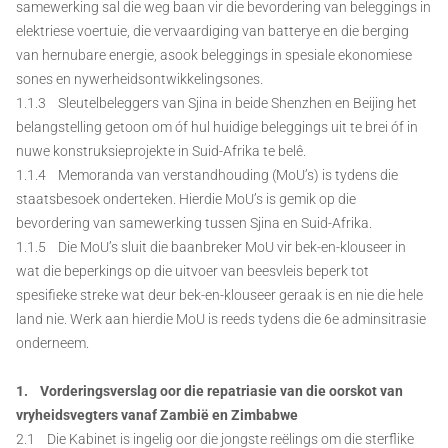
samewerking sal die weg baan vir die bevordering van beleggings in
elektriese voertuie, die vervaardiging van batterye en die berging
van hernubare energie, asook beleggings in spesiale ekonomiese
sones en nywerheidsontwikkelingsones.
1.1.3 Sleutelbeleggers van Sjina in beide Shenzhen en Beijing het
belangstelling getoon om óf hul huidige beleggings uit te brei óf in
nuwe konstruksieprojekte in Suid-Afrika te belê.
1.1.4 Memoranda van verstandhouding (MoU’s) is tydens die
staatsbesoek onderteken. Hierdie MoU’s is gemik op die
bevordering van samewerking tussen Sjina en Suid-Afrika.
1.1.5 Die MoU’s sluit die baanbreker MoU vir bek-en-klouseer in
wat die beperkings op die uitvoer van beesvleis beperk tot
spesifieke streke wat deur bek-en-klouseer geraak is en nie die hele
land nie. Werk aan hierdie MoU is reeds tydens die 6e adminsitrasie
onderneem.
1. Vorderingsverslag oor die repatriasie van die oorskot van
vryheidsvegters vanaf Zambië en Zimbabwe
2.1 Die Kabinet is ingelig oor die jongste reëlings om die sterflike