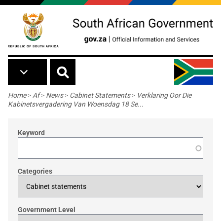
Skip to main content
Breadcrumb
Home
>
Af
>
News
>
Cabinet Statements
>
Verklaring Oor Die
Kabinetsvergadering Van Woensdag 18 Se...
Keyword
Categories
Government Level