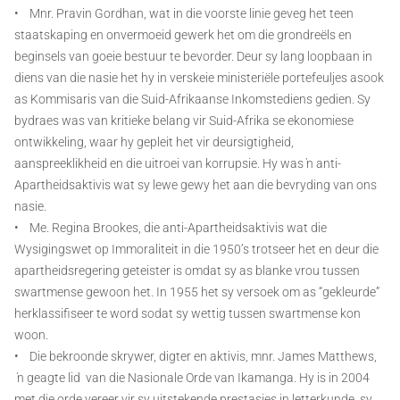
• Mnr. Pravin Gordhan, wat in die voorste linie geveg het teen
staatskaping en onvermoeid gewerk het om die grondreëls en
beginsels van goeie bestuur te bevorder. Deur sy lang loopbaan in
diens van die nasie het hy in verskeie ministeriële portefeuljes asook
as Kommisaris van die Suid-Afrikaanse Inkomstediens gedien. Sy
bydraes was van kritieke belang vir Suid-Afrika se ekonomiese
ontwikkeling, waar hy gepleit het vir deursigtigheid,
aanspreeklikheid en die uitroei van korrupsie. Hy was ŉ anti-
Apartheidsaktivis wat sy lewe gewy het aan die bevryding van ons
nasie.
• Me. Regina Brookes, die anti-Apartheidsaktivis wat die
Wysigingswet op Immoraliteit in die 1950’s trotseer het en deur die
apartheidsregering geteister is omdat sy as blanke vrou tussen
swartmense gewoon het. In 1955 het sy versoek om as “gekleurde”
herklassifiseer te word sodat sy wettig tussen swartmense kon
woon.
• Die bekroonde skrywer, digter en aktivis, mnr. James Matthews,
ŉ geagte lid van die Nasionale Orde van Ikamanga. Hy is in 2004
met die orde vereer vir sy uitstekende prestasies in letterkunde, sy