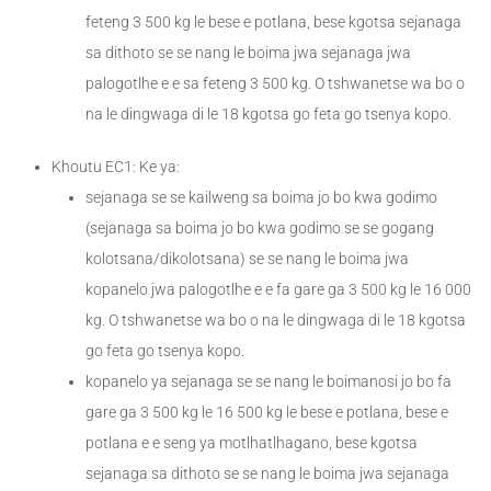
feteng 3 500 kg le bese e potlana, bese kgotsa sejanaga
sa dithoto se se nang le boima jwa sejanaga jwa
palogotlhe e e sa feteng 3 500 kg. O tshwanetse wa bo o
na le dingwaga di le 18 kgotsa go feta go tsenya kopo.
Khoutu EC1: Ke ya:
sejanaga se se kailweng sa boima jo bo kwa godimo
(sejanaga sa boima jo bo kwa godimo se se gogang
kolotsana/dikolotsana) se se nang le boima jwa
kopanelo jwa palogotlhe e e fa gare ga 3 500 kg le 16 000
kg. O tshwanetse wa bo o na le dingwaga di le 18 kgotsa
go feta go tsenya kopo.
kopanelo ya sejanaga se se nang le boimanosi jo bo fa
gare ga 3 500 kg le 16 500 kg le bese e potlana, bese e
potlana e e seng ya motlhatlhagano, bese kgotsa
sejanaga sa dithoto se se nang le boima jwa sejanaga