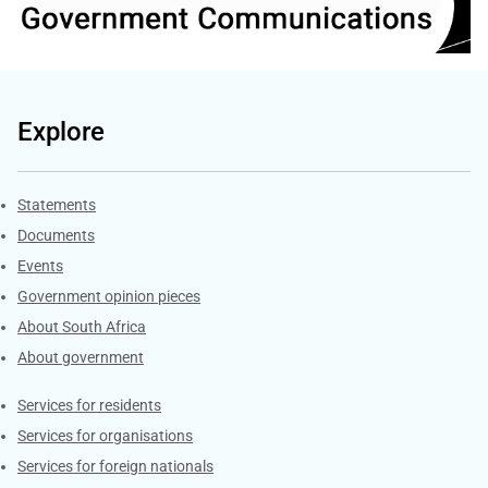
Explore
Explore Gov.za
Statements
Documents
Events
Government opinion pieces
About South Africa
About government
Contacts
Services for residents
Services for organisations
Services for foreign nationals