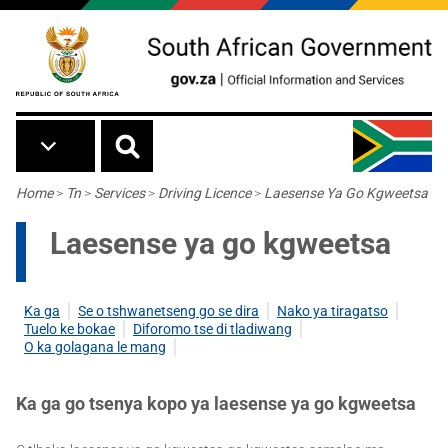
Skip to main content
Breadcrumb
Home
>
Tn
>
Services
>
Driving Licence
>
Laesense Ya Go Kgweetsa
Laesense ya go kgweetsa
Ka ga
Se o tshwanetseng go se dira
Nako ya tiragatso
Tuelo ke bokae
Diforomo tse di tladiwang
O ka golagana le mang
Ka ga go tsenya kopo ya laesense ya go kgweetsa