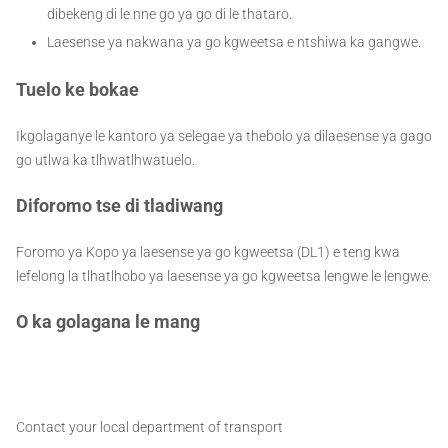
dibekeng di le nne go ya go di le thataro.
Laesense ya nakwana ya go kgweetsa e ntshiwa ka gangwe.
Tuelo ke bokae
Ikgolaganye le kantoro ya selegae ya thebolo ya dilaesense ya gago
go utlwa ka tlhwatlhwatuelo.
Diforomo tse di tladiwang
Foromo ya Kopo ya laesense ya go kgweetsa (DL1) e teng kwa
lefelong la tlhatlhobo ya laesense ya go kgweetsa lengwe le lengwe.
O ka golagana le mang
Contact your local department of transport