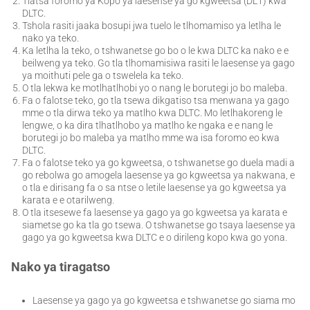
Tlatsa foromo ya Kopo ya laesense ya go kgweetsa (DL1) kwa
DLTC.
Tshola rasiti jaaka bosupi jwa tuelo le tlhomamiso ya letlha le
nako ya teko.
Ka letlha la teko, o tshwanetse go bo o le kwa DLTC ka nako e e
beilweng ya teko. Go tla tlhomamisiwa rasiti le laesense ya gago
ya moithuti pele ga o tswelela ka teko.
O tla lekwa ke motlhatlhobi yo o nang le borutegi jo bo maleba.
Fa o falotse teko, go tla tsewa dikgatiso tsa menwana ya gago
mme o tla dirwa teko ya matlho kwa DLTC. Mo letlhakoreng le
lengwe, o ka dira tlhatlhobo ya matlho ke ngaka e e nang le
borutegi jo bo maleba ya matlho mme wa isa foromo eo kwa
DLTC.
Fa o falotse teko ya go kgweetsa, o tshwanetse go duela madi a
go rebolwa go amogela laesense ya go kgweetsa ya nakwana, e
o tla e dirisang fa o sa ntse o letile laesense ya go kgweetsa ya
karata e e otarilweng.
O tla itsesewe fa laesense ya gago ya go kgweetsa ya karata e
siametse go ka tla go tsewa. O tshwanetse go tsaya laesense ya
gago ya go kgweetsa kwa DLTC e o dirileng kopo kwa go yona.
Nako ya tiragatso
Laesense ya gago ya go kgweetsa e tshwanetse go siama mo