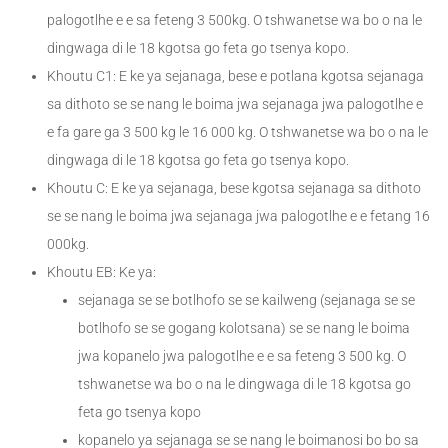
palogotlhe e e sa feteng 3 500kg. O tshwanetse wa bo o na le
dingwaga di le 18 kgotsa go feta go tsenya kopo.
Khoutu C1: E ke ya sejanaga, bese e potlana kgotsa sejanaga
sa dithoto se se nang le boima jwa sejanaga jwa palogotlhe e
e fa gare ga 3 500 kg le 16 000 kg. O tshwanetse wa bo o na le
dingwaga di le 18 kgotsa go feta go tsenya kopo.
Khoutu C: E ke ya sejanaga, bese kgotsa sejanaga sa dithoto
se se nang le boima jwa sejanaga jwa palogotlhe e e fetang 16
000kg.
Khoutu EB: Ke ya:
sejanaga se se botlhofo se se kailweng (sejanaga se se
botlhofo se se gogang kolotsana) se se nang le boima
jwa kopanelo jwa palogotlhe e e sa feteng 3 500 kg. O
tshwanetse wa bo o na le dingwaga di le 18 kgotsa go
feta go tsenya kopo
kopanelo ya sejanaga se se nang le boimanosi bo bo sa