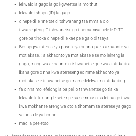
lekwalo la gago la go kgweetsa la moithuti.
lekwaloitshupo (ID) la gago
dinepe di le nne tse di tshwanang tsa mmala o o
tlwaelegileng. O tshwanetse go tlhomamisa pele le DLTC
gore ba tlhoka dinepe di le kae pele ga o di tsaya.
Bosupi jwa aterese ya poso le ya bonno jaaka akhaonto ya
motlakase. Fa akhaonto ya motlakase e se mo leineng la
gago, mong wa akhaonto o tshwanetse go kwala afidafiti a
ikana gore o nna kwa atereseng eo mme akhaonto ya
motlakase e tshwanetse go mametlelelwa mo afidafiting.
fa o nna mo lefelong la baipei, o tshwanetse go tla ka
lekwalo le le nang le setempe sa semmuso sa letlha go tswa
kwa mokhanselareng wa oto a tlhomamisa aterese ya gago
ya poso le ya bonno.
madi a peeletso.