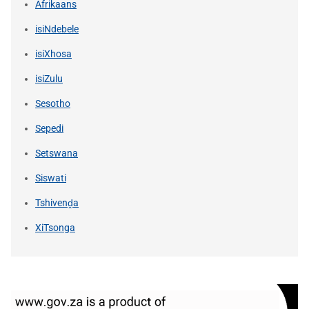
Afrikaans
isiNdebele
isiXhosa
isiZulu
Sesotho
Sepedi
Setswana
Siswati
Tshivenḓa
XiTsonga