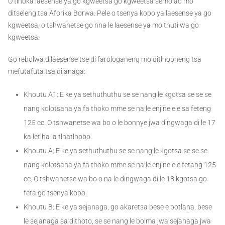
O tlhoka laesense ya go kgweetsa go kgweetsa semolao mo
ditseleng tsa Aforika Borwa. Pele o tsenya kopo ya laesense ya go
kgweetsa, o tshwanetse go nna le laesense ya moithuti wa go
kgweetsa.
Go rebolwa dilaesense tse di farologaneng mo ditlhopheng tsa
mefutafuta tsa dijanaga:
Khoutu A1: E ke ya sethuthuthu se se nang le kgotsa se se se
nang kolotsana ya fa thoko mme se na le enjine e e sa feteng
125 cc. O tshwanetse wa bo o le bonnye jwa dingwaga di le 17
ka letlha la tlhatlhobo.
Khoutu A: E ke ya sethuthuthu se se nang le kgotsa se se se
nang kolotsana ya fa thoko mme se na le enjine e e fetang 125
cc. O tshwanetse wa bo o na le dingwaga di le 18 kgotsa go
feta go tsenya kopo.
Khoutu B: E ke ya sejanaga, go akaretsa bese e potlana, bese
le sejanaga sa dithoto, se se nang le boima jwa sejanaga jwa