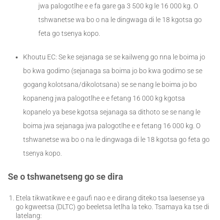
jwa palogotlhe e e fa gare ga 3 500 kg le 16 000 kg. O
tshwanetse wa bo o na le dingwaga di le 18 kgotsa go
feta go tsenya kopo.
Khoutu EC: Se ke sejanaga se se kailweng go nna le boima jo
bo kwa godimo (sejanaga sa boima jo bo kwa godimo se se
gogang kolotsana/dikolotsana) se se nang le boima jo bo
kopaneng jwa palogotlhe e e fetang 16 000 kg kgotsa
kopanelo ya bese kgotsa sejanaga sa dithoto se se nang le
boima jwa sejanaga jwa palogotlhe e e fetang 16 000 kg. O
tshwanetse wa bo o na le dingwaga di le 18 kgotsa go feta go
tsenya kopo.
Se o tshwanetseng go se dira
Etela tikwatikwe e e gaufi nao e e dirang diteko tsa laesense ya
go kgweetsa (DLTC) go beeletsa letlha la teko. Tsamaya ka tse di
latelang: