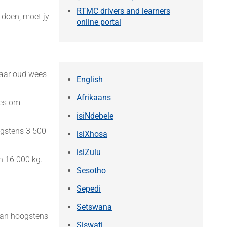
RTMC drivers and learners
 doen, moet jy
online portal
 jaar oud wees
English
Afrikaans
ees om
isiNdebele
oogstens 3 500
isiXhosa
isiZulu
en 16 000 kg.
Sesotho
Sepedi
Setswana
 van hoogstens
Siswati