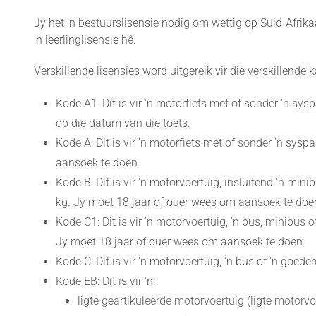
Jy het 'n bestuurslisensie nodig om wettig op Suid-Afrika
'n leerlinglisensie hê.
Verskillende lisensies word uitgereik vir die verskillende
Kode A1: Dit is vir 'n motorfiets met of sonder 'n s
op die datum van die toets.
Kode A: Dit is vir 'n motorfiets met of sonder 'n sys
aansoek te doen.
Kode B: Dit is vir 'n motorvoertuig, insluitend 'n m
kg. Jy moet 18 jaar of ouer wees om aansoek te doe
Kode C1: Dit is vir 'n motorvoertuig, 'n bus, minibu
Jy moet 18 jaar of ouer wees om aansoek te doen.
Kode C: Dit is vir 'n motorvoertuig, 'n bus of 'n goe
Kode EB: Dit is vir 'n:
ligte geartikuleerde motorvoertuig (ligte motor