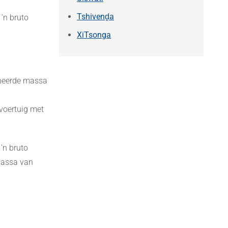
Tshivenḓa
'n bruto
XiTsonga
ineerde massa
evoertuig met
'n bruto
massa van