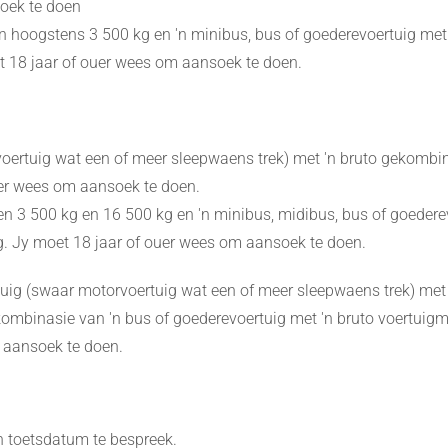
soek te doen
n hoogstens 3 500 kg en 'n minibus, bus of goederevoertuig met 
 18 jaar of ouer wees om aansoek te doen.
voertuig wat een of meer sleepwaens trek) met 'n bruto gekomb
uer wees om aansoek te doen.
sen 3 500 kg en 16 500 kg en 'n minibus, midibus, bus of goeder
g. Jy moet 18 jaar of ouer wees om aansoek te doen.
rtuig (swaar motorvoertuig wat een of meer sleepwaens trek) met 
ombinasie van 'n bus of goederevoertuig met 'n bruto voertuig
 aansoek te doen.
n toetsdatum te bespreek.