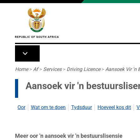
Skip to main content
Breadcrumb
Home
>
Af
>
Services
>
Driving Licence
>
Aansoek Vir 'n 
Aansoek vir 'n bestuurslise
Oor
Wat om te doen
Tydsduur
Hoeveel kos dit
V
Meer oor 'n aansoek vir 'n bestuurslisensie