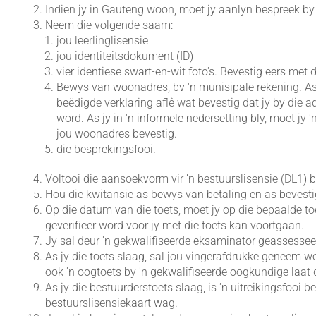
Indien jy in Gauteng woon, moet jy aanlyn bespreek b
Neem die volgende saam:
jou leerlinglisensie
jou identiteitsdokument (ID)
vier identiese swart-en-wit foto's. Bevestig eers met 
Bewys van woonadres, bv 'n munisipale rekening. As d
beëdigde verklaring aflê wat bevestig dat jy by die
word. As jy in 'n informele nedersetting bly, moet 
jou woonadres bevestig.
die besprekingsfooi.
Voltooi die aansoekvorm vir ’n bestuurslisensie (DL1) 
Hou die kwitansie as bewys van betaling en as bevesti
Op die datum van die toets, moet jy op die bepaalde to
geverifieer word voor jy met die toets kan voortgaan.
Jy sal deur 'n gekwalifiseerde eksaminator geassessee
As jy die toets slaag, sal jou vingerafdrukke geneem wo
ook 'n oogtoets by 'n gekwalifiseerde oogkundige laat 
As jy die bestuurderstoets slaag, is 'n uitreikingsfooi be
bestuurslisensiekaart wag.