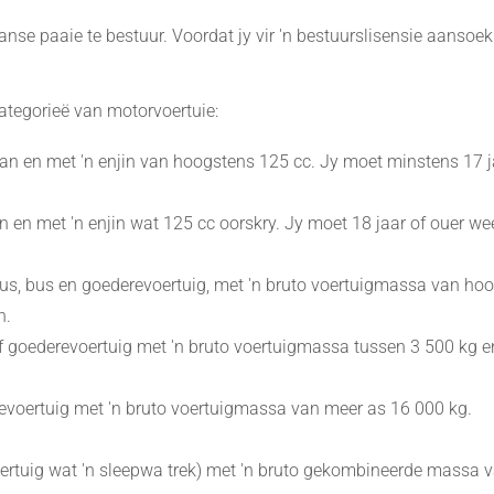
anse paaie te bestuur. Voordat jy vir 'n bestuurslisensie aansoek
 kategorieë van motorvoertuie:
yspan en met 'n enjin van hoogstens 125 cc. Jy moet minstens 17
pan en met 'n enjin wat 125 cc oorskry. Jy moet 18 jaar of ouer w
inibus, bus en goederevoertuig, met 'n bruto voertuigmassa van h
n.
s of goederevoertuig met 'n bruto voertuigmassa tussen 3 500 kg 
derevoertuig met 'n bruto voertuigmassa van meer as 16 000 kg.
voertuig wat 'n sleepwa trek) met 'n bruto gekombineerde massa