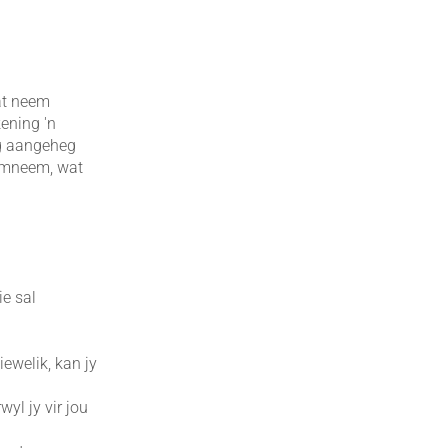
aat neem
ening 'n
ng aangeheg
aamneem, wat
ie sal
ewelik, kan jy
wyl jy vir jou