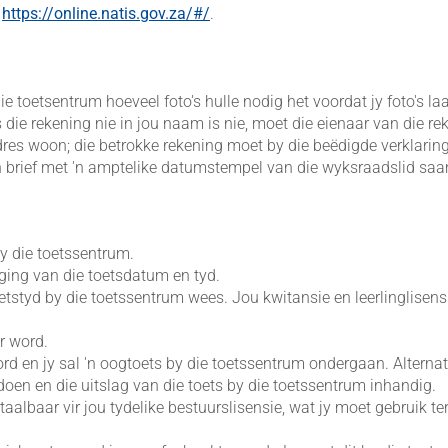
y
https://online.natis.gov.za/#/
.
die toetsentrum hoeveel foto's hulle nodig het voordat jy foto's l
ie rekening nie in jou naam is nie, moet die eienaar van die rek
 adres woon; die betrokke rekening moet by die beëdigde verklari
jy 'n brief met 'n amptelike datumstempel van die wyksraadslid s
by die toetssentrum.
ging van die toetsdatum en tyd.
etstyd by die toetssentrum wees. Jou kwitansie en leerlinglisens
r word.
rd en jy sal 'n oogtoets by die toetssentrum ondergaan. Alternati
doen en die uitslag van die toets by die toetssentrum inhandig.
taalbaar vir jou tydelike bestuurslisensie, wat jy moet gebruik ter