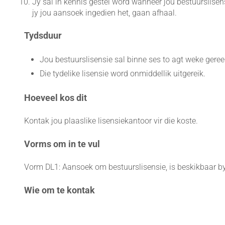
Jy sal in kennis gestel word wanneer jou bestuurslisen
jy jou aansoek ingedien het, gaan afhaal.
Tydsduur
Jou bestuurslisensie sal binne ses to agt weke gere
Die tydelike lisensie word onmiddellik uitgereik.
Hoeveel kos dit
Kontak jou plaaslike lisensiekantoor vir die koste.
Vorms om in te vul
Vorm DL1: Aansoek om bestuurslisensie, is beskikbaar by
Wie om te kontak