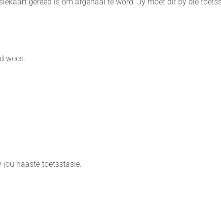
siekaart gereed is om afgehaal te word. Jy moet dit by die toet
ed wees.
 jou naaste toetsstasie.