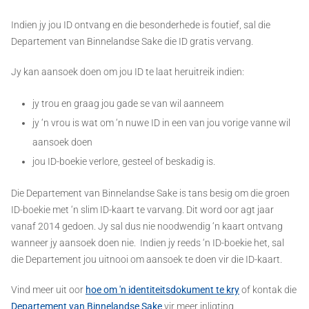
Indien jy jou ID ontvang en die besonderhede is foutief, sal die
Departement van Binnelandse Sake die ID gratis vervang.
Jy kan aansoek doen om jou ID te laat heruitreik indien:
jy trou en graag jou gade se van wil aanneem
jy ‘n vrou is wat om ‘n nuwe ID in een van jou vorige vanne wil
aansoek doen
jou ID-boekie verlore, gesteel of beskadig is.
Die Departement van Binnelandse Sake is tans besig om die groen
ID-boekie met ‘n slim ID-kaart te varvang. Dit word oor agt jaar
vanaf 2014 gedoen. Jy sal dus nie noodwendig ‘n kaart ontvang
wanneer jy aansoek doen nie. Indien jy reeds ‘n ID-boekie het, sal
die Departement jou uitnooi om aansoek te doen vir die ID-kaart.
Vind meer uit oor
hoe om 'n identiteitsdokument te kry
of kontak die
Departement van Binnelandse Sake
vir meer inligting.