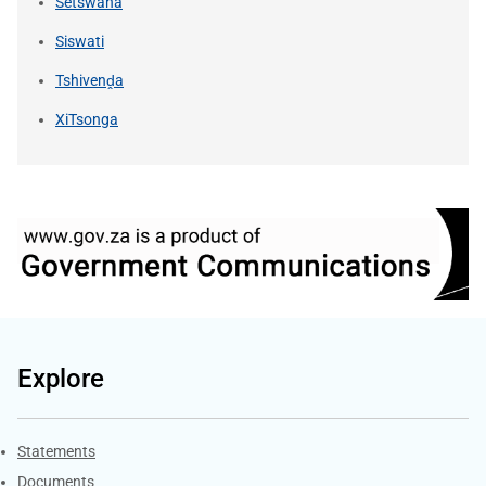
Setswana
Siswati
Tshivenḓa
XiTsonga
Explore
Explore Gov.za
Statements
Documents