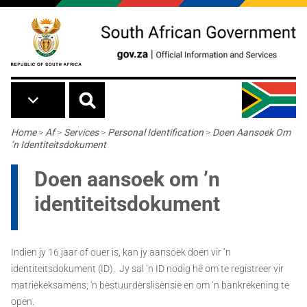
Skip to main content
Breadcrumb
Home
>
Af
>
Services
>
Personal Identification
>
Doen Aansoek Om
’n Identiteitsdokument
Doen aansoek om ’n
identiteitsdokument
Indien jy 16 jaar of ouer is, kan jy aansoek doen vir ‘n
identiteitsdokument (ID). Jy sal ‘n ID nodig hê om te registreer vir
matriekeksamens, 'n bestuurderslisensie en om ‘n bankrekening te
open.