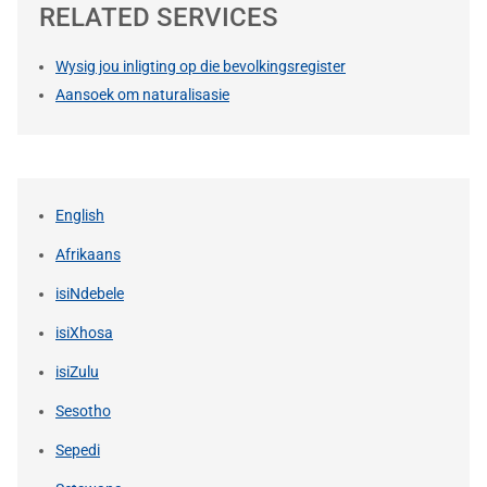
RELATED SERVICES
Wysig jou inligting op die bevolkingsregister
Aansoek om naturalisasie
English
Afrikaans
isiNdebele
isiXhosa
isiZulu
Sesotho
Sepedi