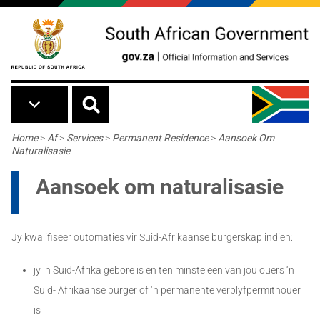
Skip to main content
Breadcrumb
Home
>
Af
>
Services
>
Permanent Residence
>
Aansoek Om
Naturalisasie
Aansoek om naturalisasie
Jy kwalifiseer outomaties vir Suid-Afrikaanse burgerskap indien:
jy in Suid-Afrika gebore is en ten minste een van jou ouers ‘n
Suid- Afrikaanse burger of ‘n permanente verblyfpermithouer
is