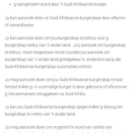
jy aangeneem word deur ‘n Suid-Afrikaanse burger.
Jy kan aansoek doen vir Suid-Afrikaanse burgerskap deur afkoms
of naturalisasie.
Jy kan aansoek doen om jou burgerskap te behou voor jy
burgerskap verkry van ‘n ander land. Jou aansoek om burgerskap
te behou, moet toegestaan word voordat jou aansoek om
burgerskap van ‘n ander land goedgekeur is, andersins sal jy die
Suid-Afrikaanse burgerskap outomaties verloor.
Jy mag aansoek doen om jou Suid-Afrikaanse burgerskap te laat
herstel indien jy ‘n voormalige burger is deur geboorte of afkoms en
jy het permanent teruggekeer na Suid-Afrika.
Jy kan jou Suid-Afrikaanse burgerskap opgee indien jy beoog om
burgerskap te verkry van ‘n ander land.
Jy mag aansoek doen om vrygestel te word van verlies van