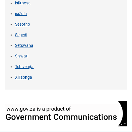
isiXhosa
isiZulu
Sesotho
Sepedi
Setswana
Siswati
Tshivenḓa
XiTsonga