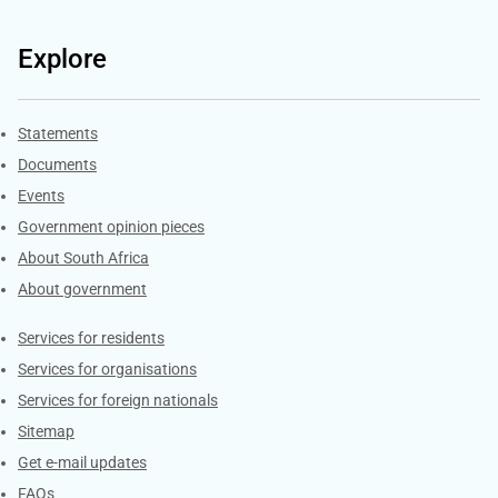
Explore
Explore Gov.za
Statements
Documents
Events
Government opinion pieces
About South Africa
About government
Contacts
Services for residents
Services for organisations
Services for foreign nationals
Sitemap
Get e-mail updates
FAQs