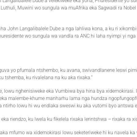
 Langalibalele Dube a velekiweke eka yona, Phuresidente yo su
rt Luthuli, Muwini wo sungula wa muAfrika eka Sagwadi ra Nobel
laha John Langalibalele Dube a nga lahliwa kona, a ku ri xikomb
 Phuresidente wo sungula wa vandla ra ANC hi laha nyimpi yi nga
nguva yo pfumala ntshembo, ku avana, swivandlanene leswi pim
u tshemba, ku rivalelana na ku aka rixaka.”
we, lowu nghenisiweke eka Vumbiwa bya hina bya xidemokirasi.
lo eka malembe-khume manharhu lama nga hundza ngopfungopfu 
hi ka ntirho lowu hi wu endlaka sweswi ku aka vutomi byo antswa
 riendzo, ku lwela ku fikelela rixaka lerintshwa – rixaka ra xi
 aka mfumo wa xidemokirasi lowu seketeriweke hi ku navela ka