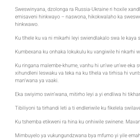
Sweswinyana, dzolonga ra Russia-Ukraine ri hoxile xan
emisaveni hinkwayo – naswona, hikokwalaho ka sweswo,
hinkwawo.
Ku tlhele ku va ni mikarhi leyi swiendlakalo swa le kay
Kumbexana ku onhaka lokukulu ku vangiwile hi nkarhi
Ku ringana malembe-khume, vanhu hi un’we un’we eka s
xihundleni leswaku va teka na ku tlhela va tirhisa hi v
man’wana ya vaaki.
Eka swiyimo swin’wana, mitirho leyi a yi endliwa hi t
Tibiliyoni ta tirhandi leti a ti endleriwile ku fikelela sw
Ku tshemba etikweni ra hina ku onhiwile swinene. Mava
Mimbuyelo ya vukungundzwana bya mfumo yi yile emahlw