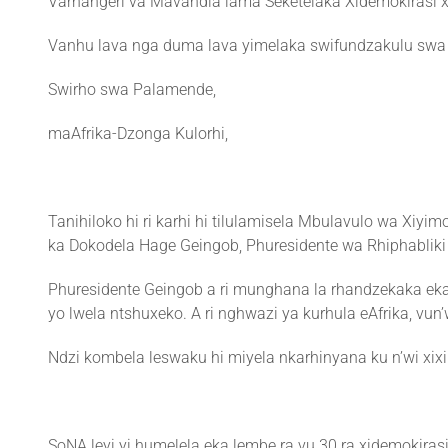
Varhangeri va Mavandla lama Seketelaka Xidemokirasi x
Vanhu lava nga duma lava yimelaka swifundzakulu swa 
Swirho swa Palamende,
maAfrika-Dzonga Kulorhi,
Tanihiloko hi ri karhi hi tilulamisela Mbulavulo wa Xiyi
ka Dokodela Hage Geingob, Phuresidente wa Rhiphabliki
Phuresidente Geingob a ri munghana la rhandzekaka eka
yo lwela ntshuxeko. A ri nghwazi ya kurhula eAfrika, vun
Ndzi kombela leswaku hi miyela nkarhinyana ku n’wi xix
SoNA leyi yi humelela eka lembe ra vu 30 ra xidemokirasi