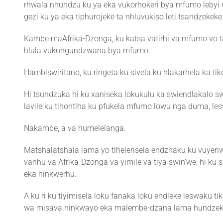
rhwala nhundzu ku ya eka vukorhokeri bya mfumo lebyi w
gezi ku ya eka tiphurojeke ta nhluvukiso leti tsandzekeke
Kambe maAfrika-Dzonga, ku katsa vatirhi va mfumo vo tala 
hlula vukungundzwana bya mfumo.
Hambiswiritano, ku ringeta ku sivela ku hlakarhela ka ti
Hi tsundzuka hi ku xaniseka lokukulu ka swiendlakalo 
lavile ku tlhontlha ku pfukela mfumo lowu nga duma, les
Nakambe, a va humelelanga.
Matshalatshala lama yo tlhelerisela endzhaku ku vuyer
vanhu va Afrika-Dzonga va yimile va tiya swin’we, hi k
eka hinkwerhu.
A ku ri ku tiyimisela loku fanaka loku endleke leswaku t
wa misava hinkwayo eka malembe-dzana lama hundzek