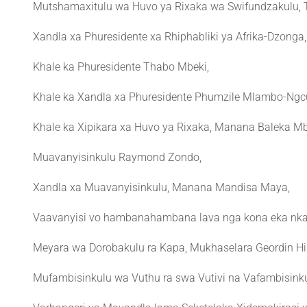
Mutshamaxitulu wa Huvo ya Rixaka wa Swifundzakulu,
Xandla xa Phuresidente xa Rhiphabliki ya Afrika-Dzonga
Khale ka Phuresidente Thabo Mbeki,
Khale ka Xandla xa Phuresidente Phumzile Mlambo-Ngc
Khale ka Xipikara xa Huvo ya Rixaka, Manana Baleka Mb
Muavanyisinkulu Raymond Zondo,
Xandla xa Muavanyisinkulu, Manana Mandisa Maya,
Vaavanyisi vo hambanahambana lava nga kona eka nka
Meyara wa Dorobakulu ra Kapa, Mukhaselara Geordin Hil
Mufambisinkulu wa Vuthu ra swa Vutivi na Vafambisinkul