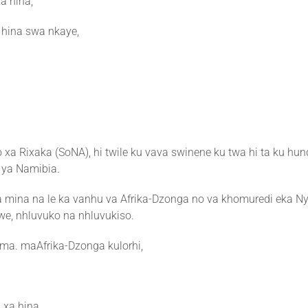
a hina,
hina swa nkaye,
mo xa Rixaka (SoNA), hi twile ku vava swinene ku twa hi ta ku h
 ya Namibia.
 mina na le ka vanhu va Afrika-Dzonga no va khomuredi eka Ny
’we, nhluvuko na nhluvukiso.
ima. maAfrika-Dzonga kulorhi,
 xa hina.