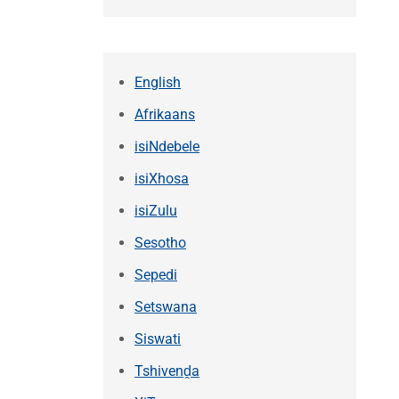
English
Afrikaans
isiNdebele
isiXhosa
isiZulu
Sesotho
Sepedi
Setswana
Siswati
Tshivenḓa