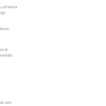
u yin’wana
onga
mbiwa.
va le
mavandla
ela swo