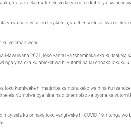
aka, ku suka eka matirhelo yo ka ya nga ri kahle ya switichi s
.
vo va na ntiyiso no tinyiketela, va tlheriserile va lwa no tirha
ko ku ye emahlweni.
swa Mawuwana 2021, loko vanhu va tshembeka eka ku tsakela ka
wi nga yisa eka kulahlekeriwa hi vutomi na ku onhaka lokukulu.
iwa loku kumiweke hi matimba ka ntshuxeko wa hina ku tsandzek
u sirhelela Vumbiwa bya hina na xitshembiso xa byona xa vutomi
iko ri tiyisela ku onhaka loku vangiweke hi COVID-19, ntungu wo
e.