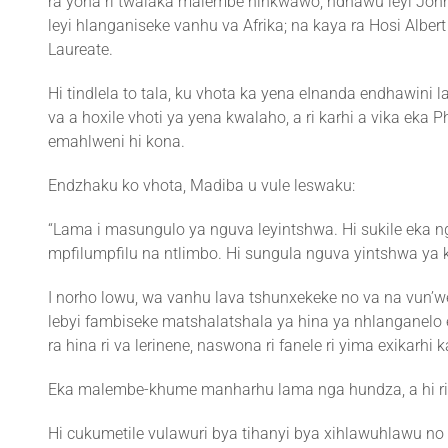
ra yona ri twalaka malembe hinkwawo; ndhawu leyi John
leyi hlanganiseke vanhu va Afrika; na kaya ra Hosi Albe
Laureate.
Hi tindlela to tala, ku vhota ka yena eInanda endhawini 
va a hoxile vhoti ya yena kwalaho, a ri karhi a vika eka
emahlweni hi kona.
Endzhaku ko vhota, Madiba u vule leswaku:
“Lama i masungulo ya nguva leyintshwa. Hi sukile eka 
mpfilumpfilu na ntlimbo. Hi sungula nguva yintshwa ya k
I norho lowu, wa vanhu lava tshunxekeke no va na vun’
lebyi fambiseke matshalatshala ya hina ya nhlangane
ra hina ri va lerinene, naswona ri fanele ri yima exikar
Eka malembe-khume manharhu lama nga hundza, a hi ri eka
Hi cukumetile vulawuri bya tihanyi bya xihlawuhlawu no