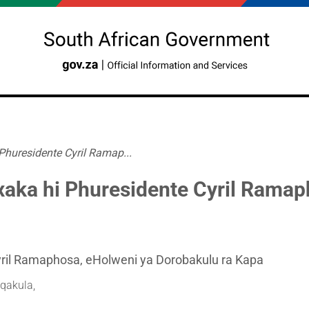
huresidente Cyril Ramap...
xaka hi Phuresidente Cyril Rama
yril Ramaphosa, eHolweni ya Dorobakulu ra Kapa
qakula,