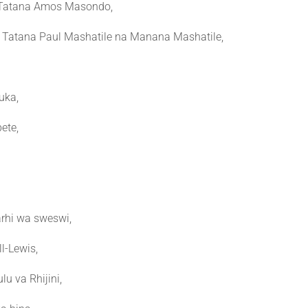
 Tatana Amos Masondo,
, Tatana Paul Mashatile na Manana Mashatile,
uka,
ete,
rhi wa sweswi,
l-Lewis,
u va Rhijini,