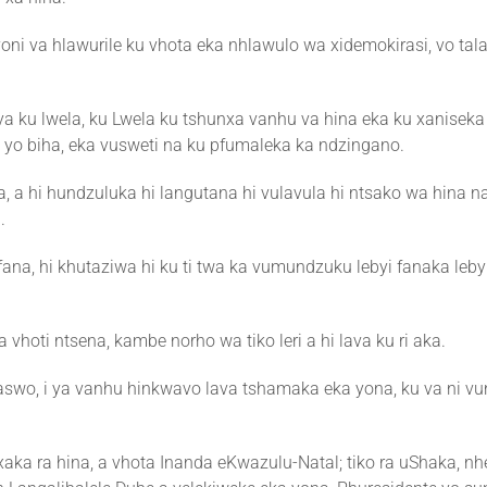
yoni va hlawurile ku vhota eka nhlawulo wa xidemokirasi, vo tal
 ya ku lwela, ku Lwela ku tshunxa vanhu va hina eka ku xaniseka
la yo biha, eka vusweti na ku pfumaleka ka ndzingano.
 vhota, a hi hundzuluka hi langutana hi vulavula hi ntsako wa hina
.
ana, hi khutaziwa hi ku ti twa ka vumundzuku lebyi fanaka lebyi 
vhoti ntsena, kambe norho wa tiko leri a hi lava ku ri aka.
waswo, i ya vanhu hinkwavo lava tshamaka eka yona, ku va ni vu
aka ra hina, a vhota Inanda eKwazulu-Natal; tiko ra uShaka, nhe