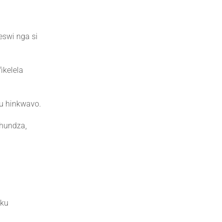
eswi nga si
ikelela
hu hinkwavo.
 hundza,
 ku