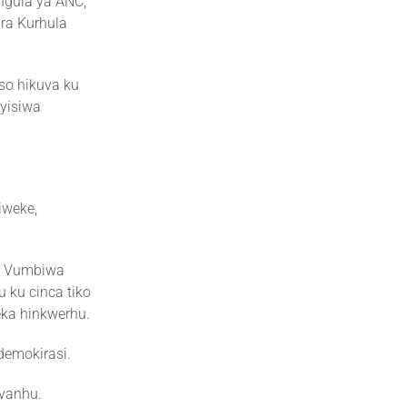
ngula ya ANC,
 ra Kurhula
iso hikuva ku
 yisiwa
iweke,
 I Vumbiwa
ku cinca tiko
 eka hinkwerhu.
demokirasi.
 vanhu.