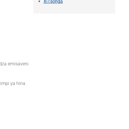
XiTsonga
undza emisaveni
impi ya hina