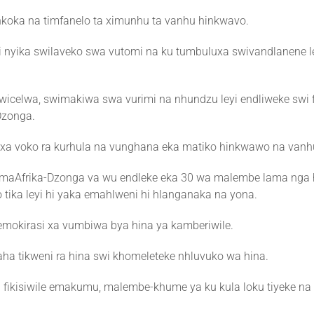
 nkoka na timfanelo ta ximunhu ta vanhu hinkwavo.
i nyika swilaveko swa vutomi na ku tumbuluxa swivandlanene l
icelwa, swimakiwa swa vurimi na nhundzu leyi endliweke swi f
Dzonga.
dlamuxa voko ra kurhula na vunghana eka matiko hinkwawo na van
wu maAfrika-Dzonga va wu endleke eka 30 wa malembe lama nga
 tika leyi hi yaka emahlweni hi hlanganaka na yona.
idemokirasi xa vumbiwa bya hina ya kamberiwile.
laha tikweni ra hina swi khomeleteke nhluvuko wa hina.
i fikisiwile emakumu, malembe-khume ya ku kula loku tiyeke na