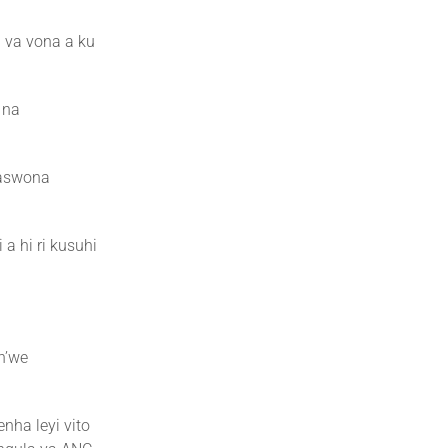
a va vona a ku
 na
 naswona
a hi ri kusuhi
n’we
nha leyi vito