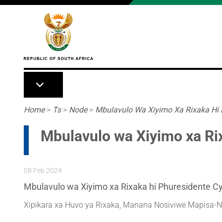
Skip to main content
Breadcrumb
Home
>
Ts
>
Node
>
Mbulavulo Wa Xiyimo Xa Rixaka Hi P
Mbulavulo wa Xiyimo xa Ri
08 Feb 2024
Mbulavulo wa Xiyimo xa Rixaka hi Phuresidente C
Xipikara xa Huvo ya Rixaka, Manana Nosiviwe Mapisa-N