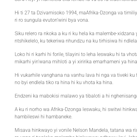
Hi ti 27 ta Dzivamisoko 1994, maAfrika-Dzonga va timili
ri ro sungula evuton’wini bya vona.
Siku relero ra nkoka a ku ri ku hela ka malembe-xidzana
ntshikelelo, ku tekeriwa nhundzu na ku tirhisiwa hi ndle
Loko hi ri karhi hi forile, tilayini to leha leswaku hi ta
mikarhi yin’wana mihloti a yi xiririka emarhameni ya hina
Hi vukarhile vanghana na vanhu lava hi nga va tiveki ku f
no byi endlela tiko ra hina hi ku vhota ka hina.
Endzeni ka mabokisi malawo ya tibaloti a hi nghenisanga 
A ku ri norho wa Afrika-Dzonga leswaku, hi switwi hink
hambileswi hi hambaneke.
Misava hinkwayo yi vonile Nelson Mandela, tatana wa rix