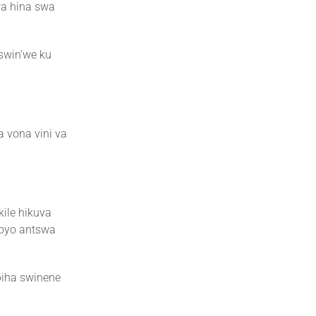
wa hina swa
 swin’we ku
 vona vini va
ile hikuva
 byo antswa
 biha swinene