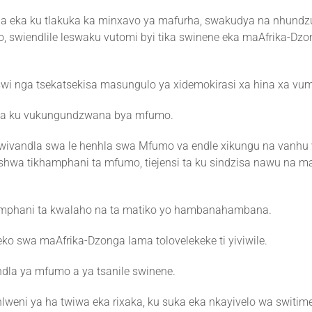
dla eka ku tlakuka ka minxavo ya mafurha, swakudya na nhundz
 swiendlile leswaku vutomi byi tika swinene eka maAfrika-Dz
a swi nga tsekatsekisa masungulo ya xidemokirasi xa hina xa vu
 wa ku vukungundzwana bya mfumo.
wivandla swa le henhla swa Mfumo va endle xikungu na vanhu 
untshwa tikhamphani ta mfumo, tiejensi ta ku sindzisa nawu na 
ikhamphani ta kwalaho na ta matiko yo hambanahambana.
ilaveko swa maAfrika-Dzonga lama tolovelekeke ti yiviwile.
ndla ya mfumo a ya tsanile swinene.
eni ya ha twiwa eka rixaka, ku suka eka nkayivelo wa switim