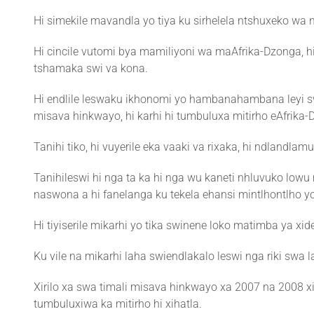
Hi simekile mavandla yo tiya ku sirhelela ntshuxeko wa
Hi cincile vutomi bya mamiliyoni wa maAfrika-Dzonga, h
tshamaka swi va kona.
Hi endlile leswaku ikhonomi yo hambanahambana leyi sw
misava hinkwayo, hi karhi hi tumbuluxa mitirho eAfrika-
Tanihi tiko, hi vuyerile eka vaaki va rixaka, hi ndlan
Tanihileswi hi nga ta ka hi nga wu kaneti nhluvuko lo
naswona a hi fanelanga ku tekela ehansi mintlhontlho yo
Hi tiyiserile mikarhi yo tika swinene loko matimba ya x
Ku vile na mikarhi laha swiendlakalo leswi nga riki swa 
Xirilo xa swa timali misava hinkwayo xa 2007 na 2008 x
tumbuluxiwa ka mitirho hi xihatla.