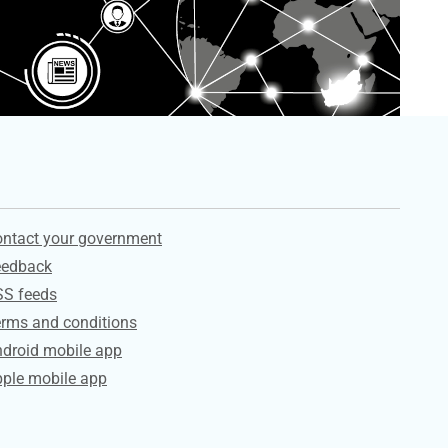
ervices
ntact your government
eedback
SS feeds
rms and conditions
droid mobile app
ple mobile app