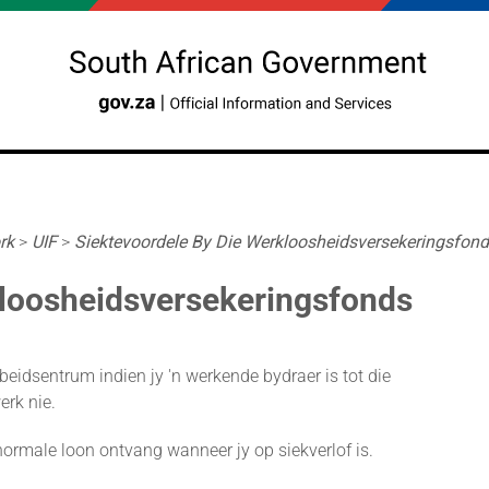
rk
>
UIF
>
Siektevoordele By Die Werkloosheidsversekeringsfon
kloosheidsversekeringsfonds
eidsentrum indien jy 'n werkende bydraer is tot die
erk nie.
 normale loon ontvang wanneer jy op siekverlof is.