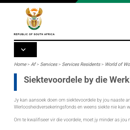
Skip to main content
Breadcrumb
Home
>
Af
>
Services
>
Services Residents
>
World of Wo
Siektevoordele by die Wer
Jy kan aansoek doen om siektevoordele by jou naaste arb
Werloosheidversekeringsfonds en weens siekte nie kan w
Om te kwalifiseer vir die voordele, moet jy minder as jou