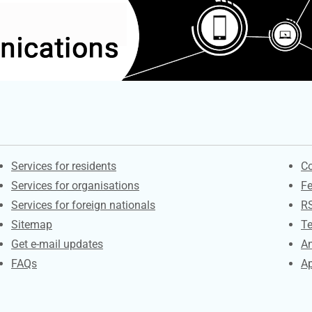
Contacts
S
Services for residents
Co
Services for organisations
F
Services for foreign nationals
R
Sitemap
Te
Get e-mail updates
An
FAQs
Ap