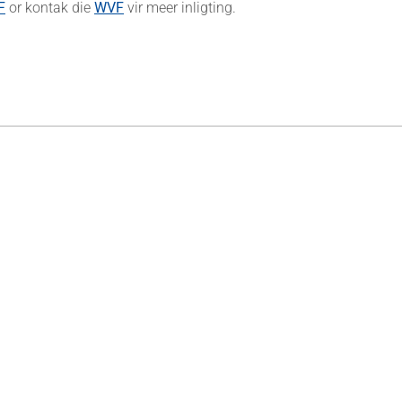
F
or kontak die
WVF
vir meer inligting.