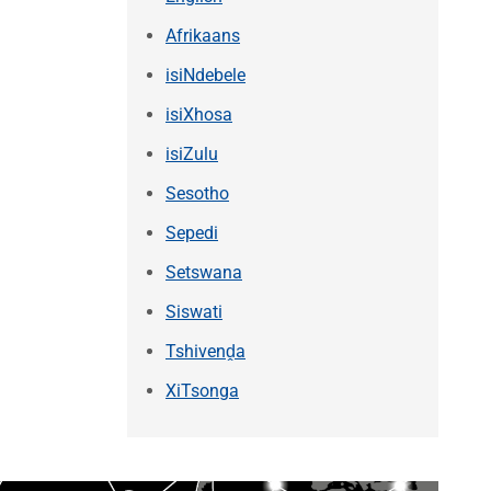
Afrikaans
isiNdebele
isiXhosa
isiZulu
Sesotho
Sepedi
Setswana
Siswati
Tshivenḓa
XiTsonga