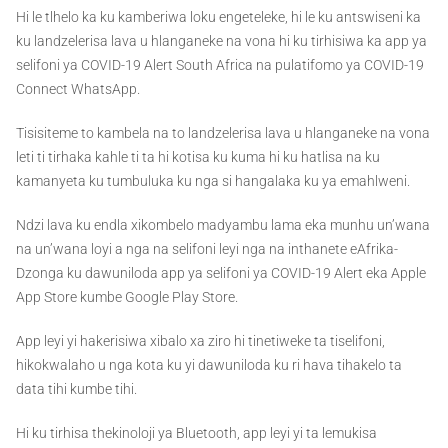
Hi le tlhelo ka ku kamberiwa loku engeteleke, hi le ku antswiseni ka
ku landzelerisa lava u hlanganeke na vona hi ku tirhisiwa ka app ya
selifoni ya COVID-19 Alert South Africa na pulatifomo ya COVID-19
Connect WhatsApp.
Tisisiteme to kambela na to landzelerisa lava u hlanganeke na vona
leti ti tirhaka kahle ti ta hi kotisa ku kuma hi ku hatlisa na ku
kamanyeta ku tumbuluka ku nga si hangalaka ku ya emahlweni.
Ndzi lava ku endla xikombelo madyambu lama eka munhu un’wana
na un’wana loyi a nga na selifoni leyi nga na inthanete eAfrika-
Dzonga ku dawuniloda app ya selifoni ya COVID-19 Alert eka Apple
App Store kumbe Google Play Store.
App leyi yi hakerisiwa xibalo xa ziro hi tinetiweke ta tiselifoni,
hikokwalaho u nga kota ku yi dawuniloda ku ri hava tihakelo ta
data tihi kumbe tihi.
Hi ku tirhisa thekinoloji ya Bluetooth, app leyi yi ta lemukisa