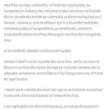
MaAfrika-Dzonga varikwerhu, N’hweti leyi nga hundza, ku
hunguteka ko tivikana eka mitluletavuvabyi yintshwa swi kotisile
tiko ku cincela eka levhele ya vulemukisi ya khoronavhayirasi ya 2.
Sweswi, ndzima yo yisa emahlweni leyi hi yi khatseke tanihiloko
mitluletavuvabyi yi hungutekile ku ya emahlweni, sweswi hi
lunghekerile xiyimo xintshwa eka angulo wa hina eka ntungukulu
lowu.
Hi kondzelerile xidzedze xa khoronavhayirasi.
Sweswi i nkarhi wa ku vuyisela tiko ra ka hina, vanhu va rona na
ikhonomi ya hina eka xiyimo lexi nga xa ntolovelo swinene, lexi xi
yelanaka swinene na vutomi lebyi a hi byi hanya tsevu wa tin’hweti
leti nga hundza.
I nkarhi wa ku cincela eka leswi swi nga ta va ntolovelo wuntshwa
ntsena loko khoronavhayirasi yi ri exikarhi ka hina.
Loko nghingiriko wa ikhonomi lowukulu wu sungurile kusuka hi