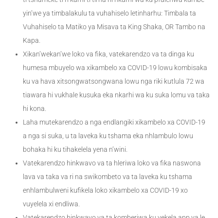
yin’we ya timbalakulu ta vuhahiselo letinharhu: Timbala ta
Vuhahiselo ta Matiko ya Misava ta King Shaka, OR Tambo na
Kapa.
Xikan’wekan’we loko va fika, vatekarendzo va ta dinga ku
humesa mbuyelo wa xikambelo xa COVID-19 lowu kombisaka
ku va hava xitsongwatsongwana lowu nga riki kutlula 72 wa
tiawara hi vukhale kusuka eka nkarhi wa ku suka lomu va taka
hi kona.
Laha mutekarendzo a nga endlangiki xikambelo xa COVID-19
a nga si suka, u ta laveka ku tshama eka nhlambulo lowu
bohaka hi ku tihakelela yena n’wini.
Vatekarendzo hinkwavo va ta hleriwa loko va fika naswona
lava va taka va ri na swikombeto va ta laveka ku tshama
enhlambulweni kufikela loko xikambelo xa COVID-19 xo
vuyelela xi endliwa.
Vatekarendzo hinkwavo va ta komberiwa ku vekela app ya le