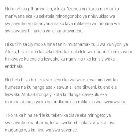
Hi ku tirhisa pfhumba leri, Afrika-Dzonga yi tikatsa na matiko
man’wana eka ku seketela minongonoko ya nhluvukiso wa
swisawutisi yo talanyana na ku lava mfikelelo wo ringana wa
swisawutisi hi hakelo ya le hansi swinene.
Hi ku tirhisa xiyimo xa hina tanihi mutshamaxitulu wa Yuniyoni ya
Afrika, hi vile hi ri eku seketeleni ka mfikelelo wo ringanela emisaveni
hinkwayo ku endlela leswaku ku nga vi na tiko leri siyiwaka
endzhaku.
Hi tlhela hi va hi ri eku vekiseni eka vuswikoti bya hina vini ku
humesa na ku hangalasa xisawutisi laha tikweni, ku endlela
leswaku Afrika-Dzonga yi kota ku tlanga xiavekulu eka
matshalatshala ya ku ndlandlamukisa mfikelelo wa swisawutisi.
Tiko ra ka hina se ri le ku tekeni ka xiave eka miringeto ya
swisawutisi swinharhu, leswi swi kombisaka vuswikoti bya
muganga wa ka hina wa swa sayense.