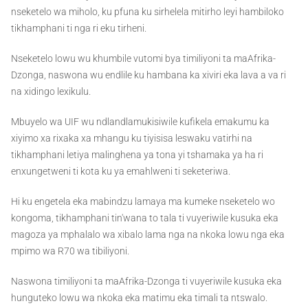
nseketelo wa miholo, ku pfuna ku sirhelela mitirho leyi hambiloko
tikhamphani ti nga ri eku tirheni.
Nseketelo lowu wu khumbile vutomi bya timiliyoni ta maAfrika-
Dzonga, naswona wu endlile ku hambana ka xiviri eka lava a va ri
na xidingo lexikulu.
Mbuyelo wa UIF wu ndlandlamukisiwile kufikela emakumu ka
xiyimo xa rixaka xa mhangu ku tiyisisa leswaku vatirhi na
tikhamphani letiya malinghena ya tona yi tshamaka ya ha ri
enxungetweni ti kota ku ya emahlweni ti seketeriwa.
Hi ku engetela eka mabindzu lamaya ma kumeke nseketelo wo
kongoma, tikhamphani tin'wana to tala ti vuyeriwile kusuka eka
magoza ya mphalalo wa xibalo lama nga na nkoka lowu nga eka
mpimo wa R70 wa tibiliyoni.
Naswona timiliyoni ta maAfrika-Dzonga ti vuyeriwile kusuka eka
hunguteko lowu wa nkoka eka matimu eka timali ta ntswalo.