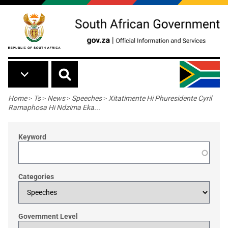
Skip to main content
Breadcrumb
Home
>
Ts
>
News
>
Speeches
>
Xitatimente Hi Phuresidente Cyril
Ramaphosa Hi Ndzima Eka...
Keyword
Categories
Government Level