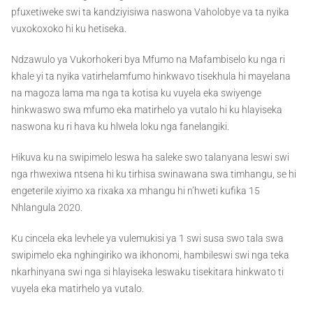
pfuxetiweke swi ta kandziyisiwa naswona Vaholobye va ta nyika
vuxokoxoko hi ku hetiseka.
Ndzawulo ya Vukorhokeri bya Mfumo na Mafambiselo ku nga ri
khale yi ta nyika vatirhelamfumo hinkwavo tisekhula hi mayelana
na magoza lama ma nga ta kotisa ku vuyela eka swiyenge
hinkwaswo swa mfumo eka matirhelo ya vutalo hi ku hlayiseka
naswona ku ri hava ku hlwela loku nga fanelangiki.
Hikuva ku na swipimelo leswa ha saleke swo talanyana leswi swi
nga rhwexiwa ntsena hi ku tirhisa swinawana swa timhangu, se hi
engeterile xiyimo xa rixaka xa mhangu hi n’hweti kufika 15
Nhlangula 2020.
Ku cincela eka levhele ya vulemukisi ya 1 swi susa swo tala swa
swipimelo eka nghingiriko wa ikhonomi, hambileswi swi nga teka
nkarhinyana swi nga si hlayiseka leswaku tisekitara hinkwato ti
vuyela eka matirhelo ya vutalo.