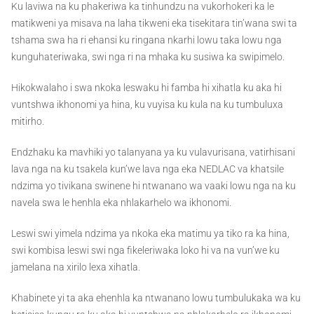
Ku laviwa na ku phakeriwa ka tinhundzu na vukorhokeri ka le
matikweni ya misava na laha tikweni eka tisekitara tin’wana swi ta
tshama swa ha ri ehansi ku ringana nkarhi lowu taka lowu nga
kunguhateriwaka, swi nga ri na mhaka ku susiwa ka swipimelo.
Hikokwalaho i swa nkoka leswaku hi famba hi xihatla ku aka hi
vuntshwa ikhonomi ya hina, ku vuyisa ku kula na ku tumbuluxa
mitirho.
Endzhaku ka mavhiki yo talanyana ya ku vulavurisana, vatirhisani
lava nga na ku tsakela kun’we lava nga eka NEDLAC va khatsile
ndzima yo tivikana swinene hi ntwanano wa vaaki lowu nga na ku
navela swa le henhla eka nhlakarhelo wa ikhonomi.
Leswi swi yimela ndzima ya nkoka eka matimu ya tiko ra ka hina,
swi kombisa leswi swi nga fikeleriwaka loko hi va na vun’we ku
jamelana na xirilo lexa xihatla.
Khabinete yi ta aka ehenhla ka ntwanano lowu tumbulukaka wa ku