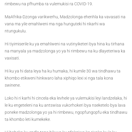
rimbewu na pfhumba ra vulemukisi ra COVID-19.
MaAfrika-Dzonga varikwerhu, Madzolonga ehenhla ka vavasati na
vana ma yile emahlweni ma nga hunguteki hi nkarhi wa
ntungukulu.
Hi tiyimiserile ku ya emahlweni na vutinyiketeri bya hina ku tirhana
na manyala ya madzolonga yo ya hi rimbewu na ku dlayeteriwa ka
vaxisati.
Hi ku ya hi data leya ha ku humaka, hi kumile 30 wa tindhawu ta
khombo etikweni hinkwaro laha xiphiqo lexi xi nga tala kona
swinene.
Loko hi ri karhi hi cincela eka levhele ya vulemukisi leyi landzelaka, hi
le ku engeteleni na ku antswisa vukorhokeri bya nseketelo bya lava
poneke madzolonga yo ya hi rimbewu, ngopfungopfu eka tindhawu
ta khombo leti kumekeke.