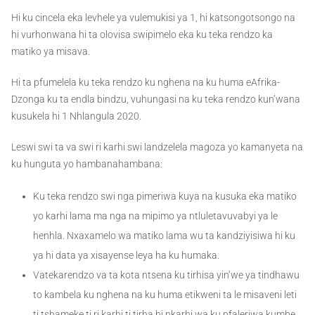
Hi ku cincela eka levhele ya vulemukisi ya 1, hi katsongotsongo na
hi vurhonwana hi ta olovisa swipimelo eka ku teka rendzo ka
matiko ya misava.
Hi ta pfumelela ku teka rendzo ku nghena na ku huma eAfrika-
Dzonga ku ta endla bindzu, vuhungasi na ku teka rendzo kun’wana
kusukela hi 1 Nhlangula 2020.
Leswi swi ta va swi ri karhi swi landzelela magoza yo kamanyeta na
ku hunguta yo hambanahambana:
Ku teka rendzo swi nga pimeriwa kuya na kusuka eka matiko
yo karhi lama ma nga na mipimo ya ntluletavuvabyi ya le
henhla. Nxaxamelo wa matiko lama wu ta kandziyisiwa hi ku
ya hi data ya xisayense leya ha ku humaka.
Vatekarendzo va ta kota ntsena ku tirhisa yin’we ya tindhawu
to kambela ku nghena na ku huma etikweni ta le misaveni leti
ti tshameke ti ri karhi ti tirha hi nkarhi wa ku pfaleriwa kumbe