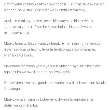
xintirhwana xa hina xa nkoka swonghasi – i ku tiyisisa leswaku a hi
hlangani na ku tlakuka kuntshwa eka mitluletavuvabyi.
Matiko mo talanyana emisaveni hinkwayo ma hlaseriwile hi
‘gandlati ra vumbirhi’ kumbe ku tumbuluka hi vuntshwa ka
mitluletavuvabyi.
Matiko lama yo hlayanyana ya hundzile maninginingi ya vuvabyi
lebyi naswona ya tikombile ya tisile xitsongwatsongwana lexi
ehansi ka vulawuri.
Man’wana ma wona ya vile ya susile vunyingi bya swipimelo eka
nghingiriko wa swa ikhonomi na swa vanhu.
Eka swiyimo swo tala, gandlati ra vumbirhi a ri tikile swinene kutlula
lero sungula.
Matiko yo talanyana ya bohekile ku rhwexa hi vuntshwa ku
pfaleriwa ka matimba.