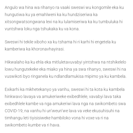
Angulo wa hina wa rihanyo ra vaaki sweswi wu kongomile eka ku
hungutiwa ku ya emahlweni ka ku hundziseriwa ka
xitsongwatsongwana lexi na ku lulamiseriwa ka ku tumbuluka hi
vuntshwa loku nga tshukaka ku va kona.
Sweswi hi tekile xiboho xa ku tshama hi ri karhi hi engetela ku
kamberiwa ka khoronavhayirasi.
Hikwalaho ka ku ehla eka mitluletavuvabyi yintshwa na ntshikelelo
lowu hungutekeke eka miako ya hina ya swa rihanyo, sweswi hi na
vuswikoti byo ringanela ku ndlandlamukisa mipimo ya ku kambela.
Exikarhi ka mikhetekanyo ya vanhu, sweswi hi ta kota ku kambela
hinkwavo lavaya va amukeriweke exibedhlele, vavabyi lava taka
exibedhlele kambe va nga amukeriwi lava nga na swikombeto swa
COVID-19, na vanhu hi un’weun’we lava va veke ekusuhisuhi na
timhangu leti tiyisisiweke hambiloko vona hi voxe va ri na
swikombeto kumbe va ri hava.