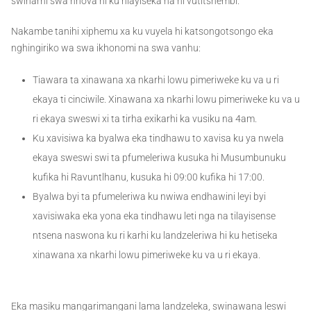
swiharhi swa nhova hi ku hlayiseka na hi vutitshembi.
Nakambe tanihi xiphemu xa ku vuyela hi katsongotsongo eka
nghingiriko wa swa ikhonomi na swa vanhu:
Tiawara ta xinawana xa nkarhi lowu pimeriweke ku va u ri
ekaya ti cinciwile. Xinawana xa nkarhi lowu pimeriweke ku va u
ri ekaya sweswi xi ta tirha exikarhi ka vusiku na 4am.
Ku xavisiwa ka byalwa eka tindhawu to xavisa ku ya nwela
ekaya sweswi swi ta pfumeleriwa kusuka hi Musumbunuku
kufika hi Ravuntlhanu, kusuka hi 09:00 kufika hi 17:00.
Byalwa byi ta pfumeleriwa ku nwiwa endhawini leyi byi
xavisiwaka eka yona eka tindhawu leti nga na tilayisense
ntsena naswona ku ri karhi ku landzeleriwa hi ku hetiseka
xinawana xa nkarhi lowu pimeriweke ku va u ri ekaya.
Eka masiku mangarimangani lama landzeleka, swinawana leswi