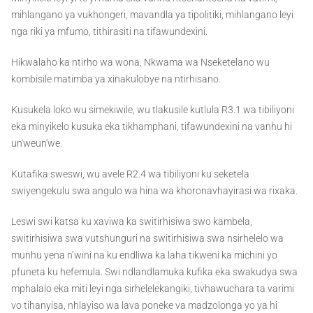
mihlangano ya vukhongeri, mavandla ya tipolitiki, mihlangano leyi
nga riki ya mfumo, tithirasiti na tifawundexini.
Hikwalaho ka ntirho wa wona, Nkwama wa Nseketelano wu
kombisile matimba ya xinakulobye na ntirhisano.
Kusukela loko wu simekiwile, wu tlakusile kutlula R3.1 wa tibiliyoni
eka minyikelo kusuka eka tikhamphani, tifawundexini na vanhu hi
un'weun'we.
Kutafika sweswi, wu avele R2.4 wa tibiliyoni ku seketela
swiyengekulu swa angulo wa hina wa khoronavhayirasi wa rixaka.
Leswi swi katsa ku xaviwa ka switirhisiwa swo kambela,
switirhisiwa swa vutshunguri na switirhisiwa swa nsirhelelo wa
munhu yena n’wini na ku endliwa ka laha tikweni ka michini yo
pfuneta ku hefemula. Swi ndlandlamuka kufika eka swakudya swa
mphalalo eka miti leyi nga sirhelelekangiki, tivhawuchara ta varimi
vo tihanyisa, nhlayiso wa lava poneke va madzolonga yo ya hi