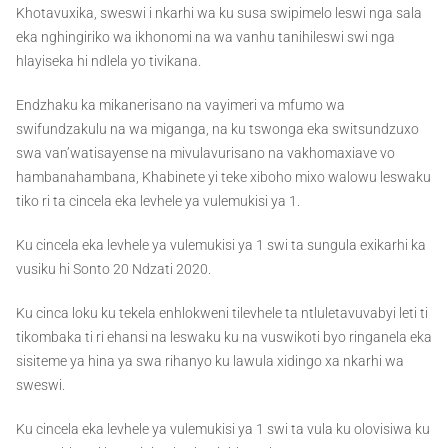
Khotavuxika, sweswi i nkarhi wa ku susa swipimelo leswi nga sala
eka nghingiriko wa ikhonomi na wa vanhu tanihileswi swi nga
hlayiseka hi ndlela yo tivikana.
Endzhaku ka mikanerisano na vayimeri va mfumo wa
swifundzakulu na wa miganga, na ku tswonga eka switsundzuxo
swa van’watisayense na mivulavurisano na vakhomaxiave vo
hambanahambana, Khabinete yi teke xiboho mixo walowu leswaku
tiko ri ta cincela eka levhele ya vulemukisi ya 1.
Ku cincela eka levhele ya vulemukisi ya 1 swi ta sungula exikarhi ka
vusiku hi Sonto 20 Ndzati 2020.
Ku cinca loku ku tekela enhlokweni tilevhele ta ntluletavuvabyi leti ti
tikombaka ti ri ehansi na leswaku ku na vuswikoti byo ringanela eka
sisiteme ya hina ya swa rihanyo ku lawula xidingo xa nkarhi wa
sweswi.
Ku cincela eka levhele ya vulemukisi ya 1 swi ta vula ku olovisiwa ku