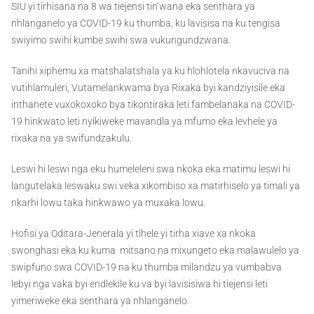
SIU yi tirhisana na 8 wa tiejensi tin’wana eka senthara ya
nhlanganelo ya COVID-19 ku thumba, ku lavisisa na ku tengisa
swiyimo swihi kumbe swihi swa vukungundzwana.
Tanihi xiphemu xa matshalatshala ya ku hlohlotela nkavuciva na
vutihlamuleri, Vutamelankwama bya Rixaka byi kandziyisile eka
inthanete vuxokoxoko bya tikontiraka leti fambelanaka na COVID-
19 hinkwato leti nyikiweke mavandla ya mfumo eka levhele ya
rixaka na ya swifundzakulu.
Leswi hi leswi nga eku humeleleni swa nkoka eka matimu leswi hi
langutelaka leswaku swi veka xikombiso xa matirhiselo ya timali ya
nkarhi lowu taka hinkwawo ya muxaka lowu.
Hofisi ya Oditara-Jenerala yi tlhele yi tirha xiave xa nkoka
swonghasi eka ku kuma mitsano na mixungeto eka malawulelo ya
swipfuno swa COVID-19 na ku thumba milandzu ya vumbabva
lebyi nga vaka byi endlekile ku va byi lavisisiwa hi tiejensi leti
yimeriweke eka senthara ya nhlanganelo.