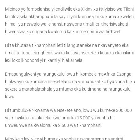
Micinco yo fambelanisa yi endliwile eka Xikimi xa Ntiyisiso wa Tiloni
ku olovisela tikhamphani ta sayizi yihi kumbe yihi ku kuma xikweleti
hi mali ya ntswalo wa le hansi, naswona timali leti tlherisiwaka ti
hlwerisiwa ku ringana kwalomu ka khumembirhi wa tin'hweti.
Hi ta khutaza tikhamphani leti ti langutaneke na nkavanyeto eka
timali ta tona leti nghenisiwaka ku lava nseketelo kusuka eka xikimi
lexi loko ikhonomi yi ri karhi yi hlakarhela.
Emasungulweni ya ntungukulu lowu hi kombele maAfrika-Dzonga
hinkwavo ku kombisa nseketelano na vurhandzatiko bya vona hi ku
seketela matshalatshala ya mfumo eka ku tirhana na ntungukulu
lowu.
Hi tumbuluxe Nkwama wa Nseketelano, lowu wu kumeke 300 000
ya minyikelo kusuka eka kwalomu ka 15 000 ya vanhu hi
un'weun'we na kwalomu ka 2 500 wa tikhamphani.
Minyikelo leyi yi te yi huma eka vanhu ntsenantsena na vatirhi,