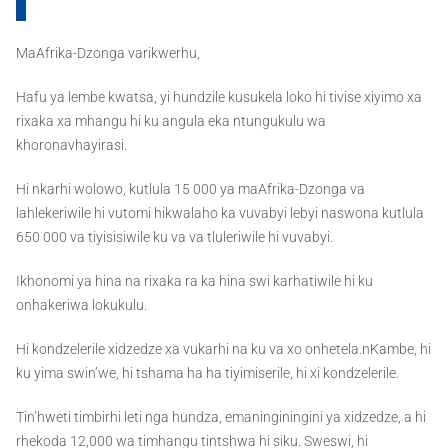
MaAfrika-Dzonga varikwerhu,
Hafu ya lembe kwatsa, yi hundzile kusukela loko hi tivise xiyimo xa
rixaka xa mhangu hi ku angula eka ntungukulu wa
khoronavhayirasi.
Hi nkarhi wolowo, kutlula 15 000 ya maAfrika-Dzonga va
lahlekeriwile hi vutomi hikwalaho ka vuvabyi lebyi naswona kutlula
650 000 va tiyisisiwile ku va va tluleriwile hi vuvabyi.
Ikhonomi ya hina na rixaka ra ka hina swi karhatiwile hi ku
onhakeriwa lokukulu.
Hi kondzelerile xidzedze xa vukarhi na ku va xo onhetela.nKambe, hi
ku yima swin’we, hi tshama ha ha tiyimiserile, hi xi kondzelerile.
Tin’hweti timbirhi leti nga hundza, emaninginingini ya xidzedze, a hi
rhekoda 12,000 wa timhangu tintshwa hi siku. Sweswi, hi