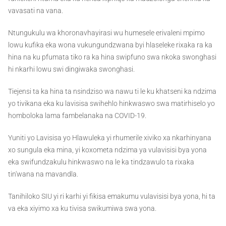
vavasati na vana.
Ntungukulu wa khoronavhayirasi wu humesele erivaleni mpimo
lowu kufika eka wona vukungundzwana byi hlaseleke rixaka ra ka
hina na ku pfumata tiko ra ka hina swipfuno swa nkoka swonghasi
hi nkarhi lowu swi dingiwaka swonghasi.
Tiejensi ta ka hina ta nsindziso wa nawu ti le ku khatseni ka ndzima
yo tivikana eka ku lavisisa swihehlo hinkwaswo swa matirhiselo yo
homboloka lama fambelanaka na COVID-19.
Yuniti yo Lavisisa yo Hlawuleka yi rhumerile xiviko xa nkarhinyana
xo sungula eka mina, yi koxometa ndzima ya vulavisisi bya yona
eka swifundzakulu hinkwaswo na le ka tindzawulo ta rixaka
tin'wana na mavandla.
Tanihiloko SIU yi ri karhi yi fikisa emakumu vulavisisi bya yona, hi ta
va eka xiyimo xa ku tivisa swikumiwa swa yona.