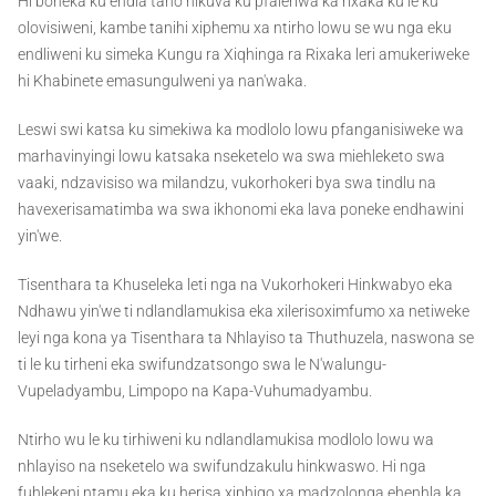
Hi boheka ku endla tano hikuva ku pfaleriwa ka rixaka ku le ku
olovisiweni, kambe tanihi xiphemu xa ntirho lowu se wu nga eku
endliweni ku simeka Kungu ra Xiqhinga ra Rixaka leri amukeriweke
hi Khabinete emasungulweni ya nan'waka.
Leswi swi katsa ku simekiwa ka modlolo lowu pfanganisiweke wa
marhavinyingi lowu katsaka nseketelo wa swa miehleketo swa
vaaki, ndzavisiso wa milandzu, vukorhokeri bya swa tindlu na
havexerisamatimba wa swa ikhonomi eka lava poneke endhawini
yin'we.
Tisenthara ta Khuseleka leti nga na Vukorhokeri Hinkwabyo eka
Ndhawu yin'we ti ndlandlamukisa eka xilerisoximfumo xa netiweke
leyi nga kona ya Tisenthara ta Nhlayiso ta Thuthuzela, naswona se
ti le ku tirheni eka swifundzatsongo swa le N'walungu-
Vupeladyambu, Limpopo na Kapa-Vuhumadyambu.
Ntirho wu le ku tirhiweni ku ndlandlamukisa modlolo lowu wa
nhlayiso na nseketelo wa swifundzakulu hinkwaswo. Hi nga
fuhlekeni ntamu eka ku herisa xiphiqo xa madzolonga ehenhla ka