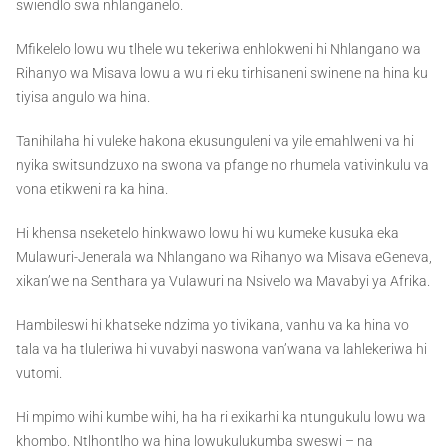
swiendlo swa nhlanganelo.
Mfikelelo lowu wu tlhele wu tekeriwa enhlokweni hi Nhlangano wa
Rihanyo wa Misava lowu a wu ri eku tirhisaneni swinene na hina ku
tiyisa angulo wa hina.
Tanihilaha hi vuleke hakona ekusunguleni va yile emahlweni va hi
nyika switsundzuxo na swona va pfange no rhumela vativinkulu va
vona etikweni ra ka hina.
Hi khensa nseketelo hinkwawo lowu hi wu kumeke kusuka eka
Mulawuri-Jenerala wa Nhlangano wa Rihanyo wa Misava eGeneva,
xikan’we na Senthara ya Vulawuri na Nsivelo wa Mavabyi ya Afrika.
Hambileswi hi khatseke ndzima yo tivikana, vanhu va ka hina vo
tala va ha tluleriwa hi vuvabyi naswona van’wana va lahlekeriwa hi
vutomi.
Hi mpimo wihi kumbe wihi, ha ha ri exikarhi ka ntungukulu lowu wa
khombo. Ntlhontlho wa hina lowukulukumba sweswi – na