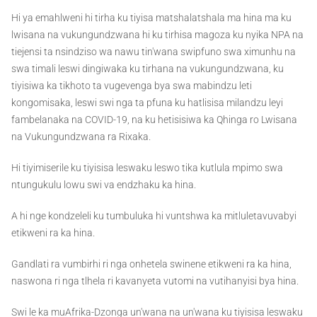
Hi ya emahlweni hi tirha ku tiyisa matshalatshala ma hina ma ku
lwisana na vukungundzwana hi ku tirhisa magoza ku nyika NPA na
tiejensi ta nsindziso wa nawu tin'wana swipfuno swa ximunhu na
swa timali leswi dingiwaka ku tirhana na vukungundzwana, ku
tiyisiwa ka tikhoto ta vugevenga bya swa mabindzu leti
kongomisaka, leswi swi nga ta pfuna ku hatlisisa milandzu leyi
fambelanaka na COVID-19, na ku hetisisiwa ka Qhinga ro Lwisana
na Vukungundzwana ra Rixaka.
Hi tiyimiserile ku tiyisisa leswaku leswo tika kutlula mpimo swa
ntungukulu lowu swi va endzhaku ka hina.
A hi nge kondzeleli ku tumbuluka hi vuntshwa ka mitluletavuvabyi
etikweni ra ka hina.
Gandlati ra vumbirhi ri nga onhetela swinene etikweni ra ka hina,
naswona ri nga tlhela ri kavanyeta vutomi na vutihanyisi bya hina.
Swi le ka muAfrika-Dzonga un'wana na un'wana ku tiyisisa leswaku