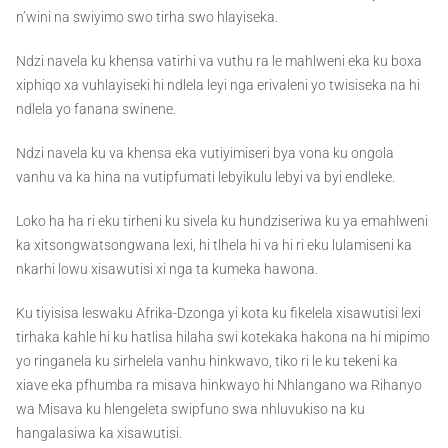
n’wini na swiyimo swo tirha swo hlayiseka.
Ndzi navela ku khensa vatirhi va vuthu ra le mahlweni eka ku boxa
xiphiqo xa vuhlayiseki hi ndlela leyi nga erivaleni yo twisiseka na hi
ndlela yo fanana swinene.
Ndzi navela ku va khensa eka vutiyimiseri bya vona ku ongola
vanhu va ka hina na vutipfumati lebyikulu lebyi va byi endleke.
Loko ha ha ri eku tirheni ku sivela ku hundziseriwa ku ya emahlweni
ka xitsongwatsongwana lexi, hi tlhela hi va hi ri eku lulamiseni ka
nkarhi lowu xisawutisi xi nga ta kumeka hawona.
Ku tiyisisa leswaku Afrika-Dzonga yi kota ku fikelela xisawutisi lexi
tirhaka kahle hi ku hatlisa hilaha swi kotekaka hakona na hi mipimo
yo ringanela ku sirhelela vanhu hinkwavo, tiko ri le ku tekeni ka
xiave eka pfhumba ra misava hinkwayo hi Nhlangano wa Rihanyo
wa Misava ku hlengeleta swipfuno swa nhluvukiso na ku
hangalasiwa ka xisawutisi.