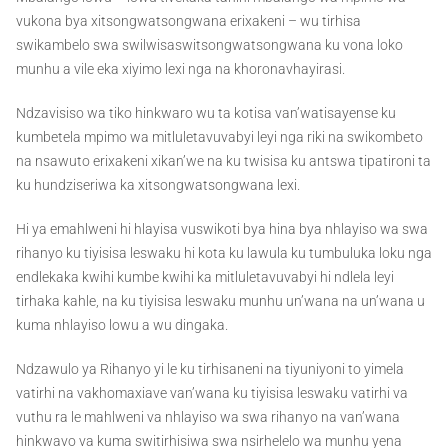
vukona bya xitsongwatsongwana erixakeni – wu tirhisa
swikambelo swa swilwisaswitsongwatsongwana ku vona loko
munhu a vile eka xiyimo lexi nga na khoronavhayirasi.
Ndzavisiso wa tiko hinkwaro wu ta kotisa van’watisayense ku
kumbetela mpimo wa mitluletavuvabyi leyi nga riki na swikombeto
na nsawuto erixakeni xikan’we na ku twisisa ku antswa tipatironi ta
ku hundziseriwa ka xitsongwatsongwana lexi.
Hi ya emahlweni hi hlayisa vuswikoti bya hina bya nhlayiso wa swa
rihanyo ku tiyisisa leswaku hi kota ku lawula ku tumbuluka loku nga
endlekaka kwihi kumbe kwihi ka mitluletavuvabyi hi ndlela leyi
tirhaka kahle, na ku tiyisisa leswaku munhu un’wana na un’wana u
kuma nhlayiso lowu a wu dingaka.
Ndzawulo ya Rihanyo yi le ku tirhisaneni na tiyuniyoni to yimela
vatirhi na vakhomaxiave van’wana ku tiyisisa leswaku vatirhi va
vuthu ra le mahlweni va nhlayiso wa swa rihanyo na van’wana
hinkwavo va kuma switirhisiwa swa nsirhelelo wa munhu yena