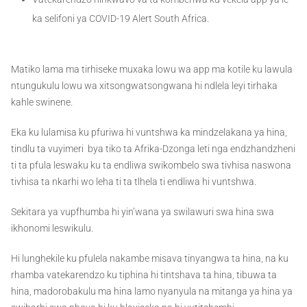
ka selifoni ya COVID-19 Alert South Africa.
Matiko lama ma tirhiseke muxaka lowu wa app ma kotile ku lawula
ntungukulu lowu wa xitsongwatsongwana hi ndlela leyi tirhaka
kahle swinene.
Eka ku lulamisa ku pfuriwa hi vuntshwa ka mindzelakana ya hina,
tindlu ta vuyimeri bya tiko ta Afrika-Dzonga leti nga endzhandzheni
ti ta pfula leswaku ku ta endliwa swikombelo swa tivhisa naswona
tivhisa ta nkarhi wo leha ti ta tlhela ti endliwa hi vuntshwa.
Sekitara ya vupfhumba hi yin’wana ya swilawuri swa hina swa
ikhonomi leswikulu.
Hi lunghekile ku pfulela nakambe misava tinyangwa ta hina, na ku
rhamba vatekarendzo ku tiphina hi tintshava ta hina, tibuwa ta
hina, madorobakulu ma hina lamo nyanyula na mitanga ya hina ya