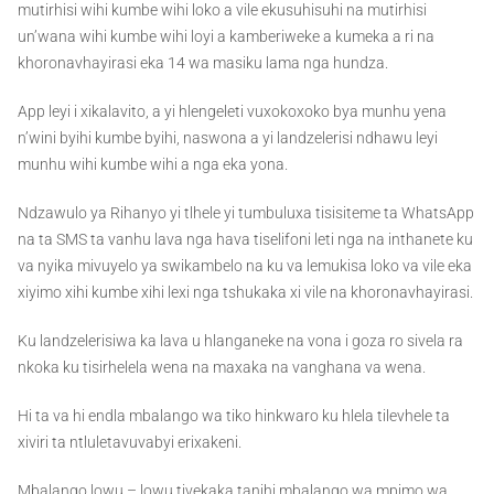
mutirhisi wihi kumbe wihi loko a vile ekusuhisuhi na mutirhisi
un’wana wihi kumbe wihi loyi a kamberiweke a kumeka a ri na
khoronavhayirasi eka 14 wa masiku lama nga hundza.
App leyi i xikalavito, a yi hlengeleti vuxokoxoko bya munhu yena
n’wini byihi kumbe byihi, naswona a yi landzelerisi ndhawu leyi
munhu wihi kumbe wihi a nga eka yona.
Ndzawulo ya Rihanyo yi tlhele yi tumbuluxa tisisiteme ta WhatsApp
na ta SMS ta vanhu lava nga hava tiselifoni leti nga na inthanete ku
va nyika mivuyelo ya swikambelo na ku va lemukisa loko va vile eka
xiyimo xihi kumbe xihi lexi nga tshukaka xi vile na khoronavhayirasi.
Ku landzelerisiwa ka lava u hlanganeke na vona i goza ro sivela ra
nkoka ku tisirhelela wena na maxaka na vanghana va wena.
Hi ta va hi endla mbalango wa tiko hinkwaro ku hlela tilevhele ta
xiviri ta ntluletavuvabyi erixakeni.
Mbalango lowu – lowu tivekaka tanihi mbalango wa mpimo wa