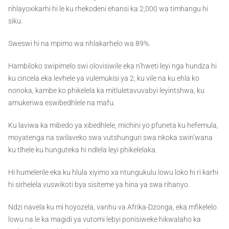
nhlayoxikarhi hi le ku rhekodeni ehansi ka 2,000 wa timhangu hi
siku.
Sweswi hi na mpimo wa nhlakarhelo wa 89%.
Hambiloko swipimelo swi olovisiwile eka n’hweti leyi nga hundza hi
ku cincela eka levhele ya vulemukisi ya 2, ku vile na ku ehla ko
nonoka, kambe ko phikelela ka mitluletavuvabyi leyintshwa, ku
amukeriwa eswibedhlele na mafu.
Ku laviwa ka mibedo ya xibedhlele, michini yo pfuneta ku hefemula,
moyatenga na swilaveko swa vutshunguri swa nkoka swin’wana
ku tlhele ku hunguteka hi ndlela leyi phikelelaka.
Hi humelerile eka ku hlula xiyimo xa ntungukulu lowu loko hi ri karhi
hi sirhelela vuswikoti bya sisiteme ya hina ya swa rihanyo.
Ndzi navela ku mi hoyozela, vanhu va Afrika-Dzonga, eka mfikelelo
lowu na le ka magidi ya vutomi lebyi ponisiweke hikwalaho ka