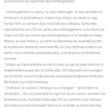
ya emahlweni ka swipimelo eka tinhlengeletano.
- Tinhlengeletano ta vanhu, ta swa vukhongeri, ta swa tipolitiki na
tin’wana ti ta pfumeleriwa, ntsena loko nhlayo ya vanhu yi nga
hundzi 50% ta vundzeni bya ntolovelo bya ndhawu, kufika eka
mpimohenhla wa 250 wa vanhu eka tinhlengeletano ta le ndzeni ka
miako na 500 wa vanhu eka tinhlengeletano ta le handle ka miako.
Milawu ya swa rihanyo, yo tanihi ku hlambiwa ka swandla kumbe
ku kutliwa ka swibasisi swa swandla, ku siya mpfhuka exikarhi ka
vanhu na ku ambala xipfalaxikandza, yi ta dinga ku landzeleriwa
swinene.
- Nhlayo ya mpimohenhla ya vanhu lava va nga ha yaka enkosini yi
engeteriwile kusuka eka 50 kufika eka 100 hikwalaho ka nxungeto
wa le henhla wa ku hundzisiwa ka xitsongwatsongwana emikosini.
Mirindzelo a yi si pfumeleriwa.
- Tindhawu ta vutiolori, mitlangu na vuhungasi – tanihi tijimi na
tithiyetara – leti a ti pimeriwile ku nga tluli 50 wa vanhu, sweswi ti ta
pfumeleriwa ku rhurhela kufika eka 50% ta vundzeni bya ndhawu
tanihilaha swi kumisisiwaka hakona hi xivandla xa fuloro lexi nga