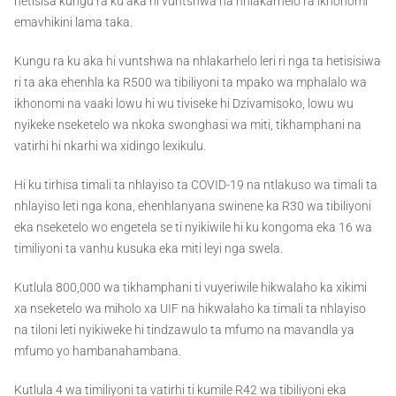
hetisisa kungu ra ku aka hi vuntshwa na nhlakarhelo ra ikhonomi
emavhikini lama taka.
Kungu ra ku aka hi vuntshwa na nhlakarhelo leri ri nga ta hetisisiwa
ri ta aka ehenhla ka R500 wa tibiliyoni ta mpako wa mphalalo wa
ikhonomi na vaaki lowu hi wu tiviseke hi Dzivamisoko, lowu wu
nyikeke nseketelo wa nkoka swonghasi wa miti, tikhamphani na
vatirhi hi nkarhi wa xidingo lexikulu.
Hi ku tirhisa timali ta nhlayiso ta COVID-19 na ntlakuso wa timali ta
nhlayiso leti nga kona, ehenhlanyana swinene ka R30 wa tibiliyoni
eka nseketelo wo engetela se ti nyikiwile hi ku kongoma eka 16 wa
timiliyoni ta vanhu kusuka eka miti leyi nga swela.
Kutlula 800,000 wa tikhamphani ti vuyeriwile hikwalaho ka xikimi
xa nseketelo wa miholo xa UIF na hikwalaho ka timali ta nhlayiso
na tiloni leti nyikiweke hi tindzawulo ta mfumo na mavandla ya
mfumo yo hambanahambana.
Kutlula 4 wa timiliyoni ta vatirhi ti kumile R42 wa tibiliyoni eka