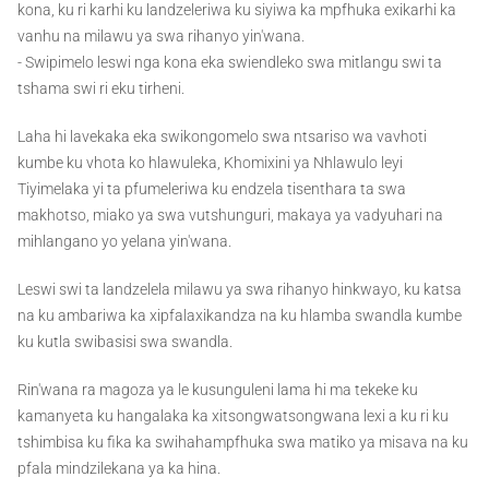
kona, ku ri karhi ku landzeleriwa ku siyiwa ka mpfhuka exikarhi ka
vanhu na milawu ya swa rihanyo yin'wana.
- Swipimelo leswi nga kona eka swiendleko swa mitlangu swi ta
tshama swi ri eku tirheni.
Laha hi lavekaka eka swikongomelo swa ntsariso wa vavhoti
kumbe ku vhota ko hlawuleka, Khomixini ya Nhlawulo leyi
Tiyimelaka yi ta pfumeleriwa ku endzela tisenthara ta swa
makhotso, miako ya swa vutshunguri, makaya ya vadyuhari na
mihlangano yo yelana yin'wana.
Leswi swi ta landzelela milawu ya swa rihanyo hinkwayo, ku katsa
na ku ambariwa ka xipfalaxikandza na ku hlamba swandla kumbe
ku kutla swibasisi swa swandla.
Rin'wana ra magoza ya le kusunguleni lama hi ma tekeke ku
kamanyeta ku hangalaka ka xitsongwatsongwana lexi a ku ri ku
tshimbisa ku fika ka swihahampfhuka swa matiko ya misava na ku
pfala mindzilekana ya ka hina.