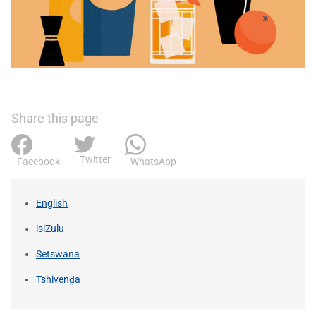
Share this page
Twitter
Facebook
WhatsApp
English
isiZulu
Setswana
Tshivenḓa