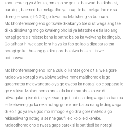
kontinenteng ya Aforika, mme go ne go tlile bakwadi ba dipholisi,
barutegi, baemedi ba mekgatlho ya baagi le ba mekgatlho e e sa
direng letseno (di-NGO) go tswa mo lefatsheng ka bophara.
Mo khonferenseng eno go tswile dikakanyo tse di utlwagalang tse
di ka dirisiwang mo go kwaleng pholisi ya lefatshe e e tla laolang
notagi gore e sireletse bana le batho ba ba ka welwang ke dingalo.
Go atlhaatlhilwe gape le ntlha ya ka fao go laola dipapatso tsa
notagi go ka thusang go dira gore bojalwa bo se dirisiwe
botlhaswa.
Mo khonferenseng eno Tona Zulu o ikantse gore o tla lwela gore
Molao wa Notagi o Kwalolwe Sešwa mme maitlhomo e le go
gagamatsa melawanataolo ya go gweba ka notagi, go e bapatsa le
go e rekisa. Molaotlhomo ono o tla ka ditharabololo tse di
utlwagalang tse di tsenyeletsang go tlhatlosa dingwaga tsa bao ba
letleletsweng go ka reka notagi gore e nne ba ba nang le dingwaga
di le 21 go ya kwa godimo mmogo le go dira gore mafelo a go
rekisediwang notagi a se nne gaufi le dikolo le dikereke.
Molaotlhomo ono o rwesa gape barekisi le batitiedi ba notagi