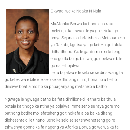
E kwadilwe ke Ngaka N Nala
MaAforika Borwa ka bontsi ba rata
meletlo, e ka tswa e le ya go keteka go
fenya Sejana sa Lefatshe sa Metshameko
ya Rakabi, kgotsa ya go keteka go falola
ditlhatlhobo. Go le gantsi mo meketeng
eno go tla bo go biniwa, go opelwa e bile
go na le bojalwa.
Le fa bojalwa e le selo se se dirisiwang fa
go ketekiwa e bile e le selo se se tlholang ditiro, bona bo a tle bo
dirisiwe boatla mo bo ka phuaganyang matshelo a batho.
Ngwaga le ngwaga batho ba feta dimilione di le tharo ba thula
botala ka tlhogo ka ntlha ya bojalwa, mme seno se raya gore mo
bathong botlhe mo lefatsheng go tlhokafala ba ba ka dirang
diphesente di le tlhano. Seno ke selo se se tshwanetseng go re
tshwenya gonne ka fa nageng ya Aforika Borwa go welwa ka fa