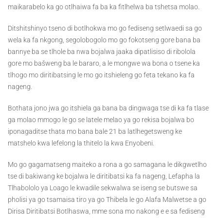
maikarabelo ka go otlhaiwa fa ba ka fitlhelwa ba tshetsa molao.
Ditshitshinyo tseno di botlhokwa mo go fediseng setlwaedi sa go
wela ka fa nkgong, segolobogolo mo go fokotseng gore bana ba
bannye ba se tlhole ba nwa bojalwa jaaka dipatlisiso di ribolola
gore mo bašweng ba le bararo, a le mongwe wa bona o tsene ka
tlhogo mo diritibatsing le mo go itshieleng go feta tekano ka fa
nageng.
Bothata jono jwa go itshiela ga bana ba dingwaga tse di ka fa tlase
ga molao mmogo le go se latele melao ya go rekisa bojalwa bo
iponagaditse thata mo bana bale 21 ba latlhegetsweng ke
matshelo kwa lefelong la thitelo la kwa Enyobeni.
Mo go gagamatseng maiteko a rona a go samagana le dikgwetlho
tse di bakiwang ke bojalwa le diritibatsi ka fa nageng, Lefapha la
Tlhabololo ya Loago le kwadile sekwalwa se iseng se butswe sa
pholisi ya go tsamaisa tiro ya go Thibela le go Alafa Malwetse a go
Dirisa Diritibatsi Botlhaswa, mme sona mo nakong e e sa fediseng