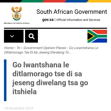
Skip to main content
Breadcrumb
Home
>
Tn
>
Government Opinion Pieces
>
Go Lwantshana Le
Ditlamorago Tse Di Sa Jeseng Diwelang Ts...
Go lwantshana le
ditlamorago tse di sa
jeseng diwelang tsa go
itshiela
14 November 2023