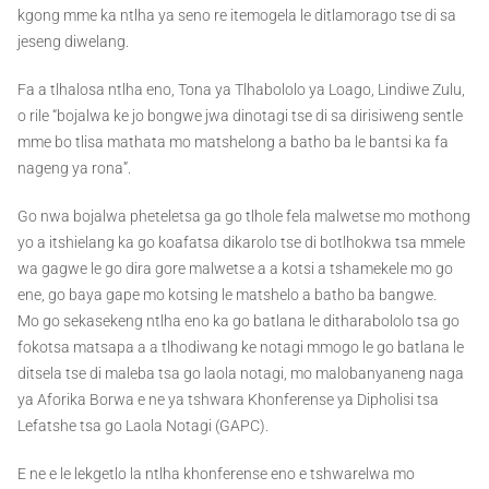
kgong mme ka ntlha ya seno re itemogela le ditlamorago tse di sa
jeseng diwelang.
Fa a tlhalosa ntlha eno, Tona ya Tlhabololo ya Loago, Lindiwe Zulu,
o rile “bojalwa ke jo bongwe jwa dinotagi tse di sa dirisiweng sentle
mme bo tlisa mathata mo matshelong a batho ba le bantsi ka fa
nageng ya rona”.
Go nwa bojalwa pheteletsa ga go tlhole fela malwetse mo mothong
yo a itshielang ka go koafatsa dikarolo tse di botlhokwa tsa mmele
wa gagwe le go dira gore malwetse a a kotsi a tshamekele mo go
ene, go baya gape mo kotsing le matshelo a batho ba bangwe.
Mo go sekasekeng ntlha eno ka go batlana le ditharabololo tsa go
fokotsa matsapa a a tlhodiwang ke notagi mmogo le go batlana le
ditsela tse di maleba tsa go laola notagi, mo malobanyaneng naga
ya Aforika Borwa e ne ya tshwara Khonferense ya Dipholisi tsa
Lefatshe tsa go Laola Notagi (GAPC).
E ne e le lekgetlo la ntlha khonferense eno e tshwarelwa mo