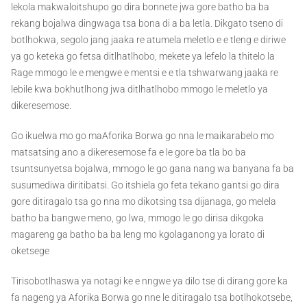
lekola makwaloitshupo go dira bonnete jwa gore batho ba ba
rekang bojalwa dingwaga tsa bona di a ba letla. Dikgato tseno di
botlhokwa, segolo jang jaaka re atumela meletlo e e tleng e diriwe
ya go keteka go fetsa ditlhatlhobo, mekete ya lefelo la thitelo la
Rage mmogo le e mengwe e mentsi e e tla tshwarwang jaaka re
lebile kwa bokhutlhong jwa ditlhatlhobo mmogo le meletlo ya
dikeresemose.
Go ikuelwa mo go maAforika Borwa go nna le maikarabelo mo
matsatsing ano a dikeresemose fa e le gore ba tla bo ba
tsuntsunyetsa bojalwa, mmogo le go gana nang wa banyana fa ba
susumediwa diritibatsi. Go itshiela go feta tekano gantsi go dira
gore ditiragalo tsa go nna mo dikotsing tsa dijanaga, go melela
batho ba bangwe meno, go lwa, mmogo le go dirisa dikgoka
magareng ga batho ba ba leng mo kgolaganong ya lorato di
oketsege
Tirisobotlhaswa ya notagi ke e nngwe ya dilo tse di dirang gore ka
fa nageng ya Aforika Borwa go nne le ditiragalo tsa botlhokotsebe,