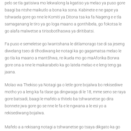
pelo se tla gatisiwa mo lekwalong la kgatiso ya melao ya puso gore
baagi ba ntshe maikutlo a bona ka sona. Kabinete e ne gape ya
tshwaela gore go nne le Komiti ya Ditona tsa ka fa Nageng e e tla
samaganang le tiro ya go loga maano a gonthibela, go fokotsa le
go alafa malwetse a tirisobotlhaswa ya diritibatsi.
Fa puso e semeletse go lwantshana le ditlamorago tse di sa jeseng
diwelang tseo di tlhodiwang ke notagi ka go gagamatsa melao le
go tla ka maano a mantšhwa, re ikuela mo go maAforika Borwa
gore ona a nne le maikarabelo ka go latela melao e e leng teng ga
jaana.
Molao wa Thekiso ya Notagi ga o letle gore bojalwa bo rekisediwe
motho yo a leng ka fa tlase ga dingwaga di le 18, mme seno se raya
gore batsadi, baagi le mafelo a thitelo ba tshwanetse go dira
bonnete jwa gore go se nne le fa e le ngwana a le esi yo a
rekisediwang bojalwa.
Mafelo a a rekisang notagi a tshwanetse go tsaya dikgato ka go