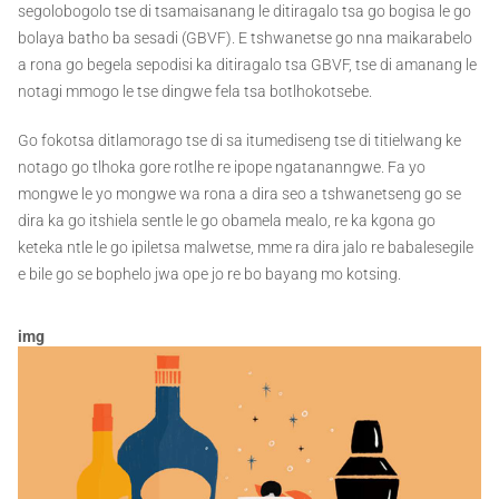
segolobogolo tse di tsamaisanang le ditiragalo tsa go bogisa le go
bolaya batho ba sesadi (GBVF). E tshwanetse go nna maikarabelo
a rona go begela sepodisi ka ditiragalo tsa GBVF, tse di amanang le
notagi mmogo le tse dingwe fela tsa botlhokotsebe.
Go fokotsa ditlamorago tse di sa itumediseng tse di titielwang ke
notago go tlhoka gore rotlhe re ipope ngatananngwe. Fa yo
mongwe le yo mongwe wa rona a dira seo a tshwanetseng go se
dira ka go itshiela sentle le go obamela mealo, re ka kgona go
keteka ntle le go ipiletsa malwetse, mme ra dira jalo re babalesegile
e bile go se bophelo jwa ope jo re bo bayang mo kotsing.
img