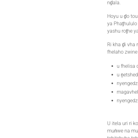
nḓala.
Hoyu u ḓo to
ya Phaṱhulul
yashu roṱhe y
Ri kha ḓi vha
fhelaho zwine
u fhelisa
u ṋetshe
nyengedz
magavhelo
nyengedze
U itela uri ri
muṅwe na muṅw