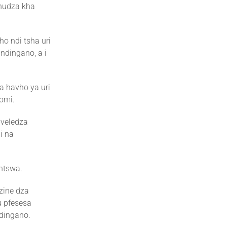
ihudza kha
ho ndi tsha uri
ndingano, a i
a havho ya uri
omi.
bveledza
i na
 ntswa.
zine dza
u pfesesa
dingano.