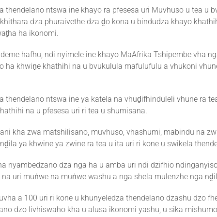
vha thendelano ntswa ine khayo ra pfesesa uri Muvhuso u tea u b
ekhithara dza phuraivethe dza ḓo kona u bindudza khayo khathih
aṱha ha ikonomi.
deme hafhu, ndi nyimele ine khayo MaAfrika Tshipembe vha ng
ilo ha khwiṋe khathihi na u bvukulula mafulufulu a vhukoni vhu
ha thendelano ntswa ine ya katela na vhuḓifhinduleli vhune ra t
athihi na u pfesesa uri ri tea u shumisana.
ni kha zwa matshilisano, muvhuso, vhashumi, mabindu na zwit
 nḓila ya khwine ya zwine ra tea u ita uri ri kone u swikela then
a nyambedzano dza nga ha u amba uri ndi dzifhio ndinganyiso
i na uri muṅwe na muṅwe washu a nga shela mulenzhe nga nḓi
vha a 100 uri ri kone u khunyeledza thendelano dzashu dzo fh
ano dzo livhiswaho kha u alusa ikonomi yashu, u sika mishumo 