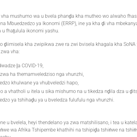
u vha mushumo wa u bvela phanḓa kha mutheo wo alwaho fhas
o na Mbuedzedzo ya Ikonomi (ERRP), ine ya kha ḓi vha mbeka
a u fhaṱulula ikonomi yashu.
 ro ḓiimisela kha zwipikwa zwe ra zwi bvisela khagala kha SoN
 zwa vha:
 dwadze ḽa COVID-19,
dzwa ha themamveledziso nga vhunzhi,
edzo khulwane ya vhubveledzi hapo,
 a vhatholi u itela u sika mishumo na u tikedza nḓila dza u ḓit
dzo ya tshihaḓu ya u bveledza fulufulu nga vhunzhi.
 kone u bvelela, heyi thendelano ya zwa matshilisano, i tea u kat
e wa Afrika Tshipembe khathihi na tshipiḓa tshiṅwe na tshiṅ