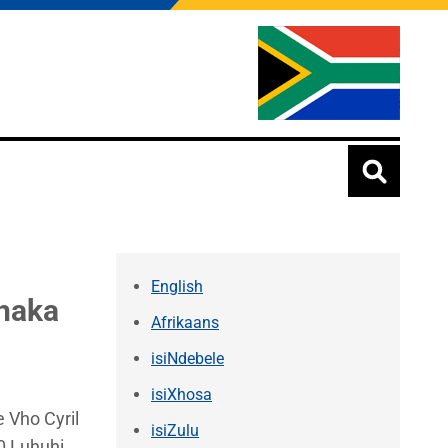
English
shaka
Afrikaans
isiNdebele
isiXhosa
 Vho Cyril
isiZulu
0 Luhuhi