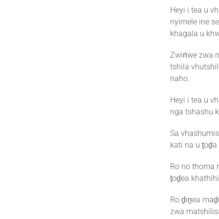
Heyi i tea u 
nyimele ine s
khagala u khw
Zwiṅwe zwa n
tshila vhutsh
naho.
Heyi i tea u v
nga tshashu kh
Sa vhashumisa
kati na u ṱoḓa
Ro no thoma n
ṱoḓea khathih
Ro ḓiṋea maḓu
zwa matshilis