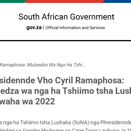
l Ramaphosa: Mulaedza Wa Nga Ha Tshi...
sidennde Vho Cyril Ramaphosa:
edza wa nga ha Tshiimo tsha Lu
waha wa 2022
 nga ha Tshiimo tsha Lushaka (SoNA) nga Phresidennde
oloni ya Ḓorobo khulwane ya Cape Town Ḽavhuṋa, ḽa 1