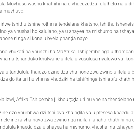
lula Muvhuso washu khathihi na u vhuedzedza fulufhelo na u ḓ
a muvhuso.
hiṅwe tshithu tshine roṱhe ra tendelana khatsho, tshithu tshenets
ino ya vhushai ho kalulaho, ya u shayea ha mishumo na tshaya
ahone ri nga si kone u bvela phanḓa nayo.
ano vhukati ha vhunzhi ha MaAfrika Tshipembe nga u fhamban
 vha na tshanduko khulwane u itela u vusulusa nyaluwo ya ikon
ya u tandulula thaidzo dzine dza vha hone zwa zwino u itela u 
dza ḓo ita uri hu vhe na vhudziki ha tshifhinga tshilapfu khathih
.
ela izwi, Afrika Tshipembe ḽi khou ṱoḓa uri hu vhe na thendelano
ine dzo vhumbwa dzi tshi bva kha nḓila ya u pfesesa khaedu d
mele ine ra vha nayo zwa zwino nga nḓila i fanaho khathihi na 
andulula khaedu dza u shayea ha mishumo, vhushai na tshayan