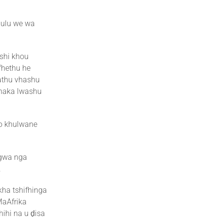
hulu we wa
tshi khou
fhethu he
athu vhashu
shaka lwashu
lo khulwane
ngwa nga
.
kha tshifhinga
MaAfrika
ihi na u ḓisa