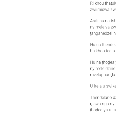
Ri khou fhaṱu
zwiimiswa zw
Arali hu na ts
nyimele ya zw
ṱanganedzei n
Hu na thendel
hu khou tea u
Hu na ṱhoḓea 
nyimele dzine 
mvelaphanḓa
U itela u swik
Thendelano dz
ḓiswa nga nyi
ṱhoḓea ya u t