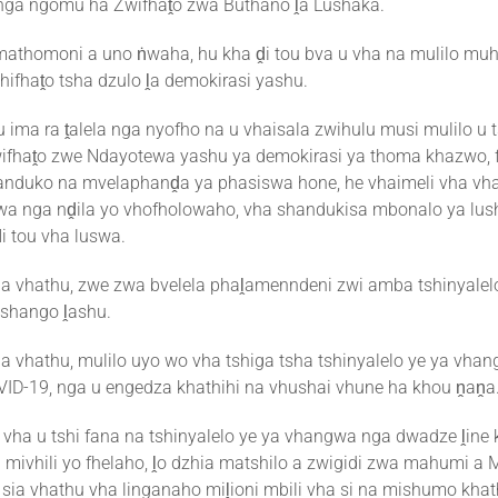
nga ngomu ha Zwifhaṱo zwa Buthano ḽa Lushaka.
athomoni a uno ṅwaha, hu kha ḓi tou bva u vha na mulilo mu
hifhaṱo tsha dzulo ḽa demokirasi yashu.
 ima ra ṱalela nga nyofho na u vhaisala zwihulu musi mulilo u 
ifhaṱo zwe Ndayotewa yashu ya demokirasi ya thoma khazwo, 
anduko na mvelaphanḓa ya phasiswa hone, he vhaimeli vha vh
wa nga nḓila yo vhofholowaho, vha shandukisa mbonalo ya lu
i tou vha luswa.
a vhathu, zwe zwa bvelela phaḽamenndeni zwi amba tshinyale
shango ḽashu.
a vhathu, mulilo uyo wo vha tshiga tsha tshinyalelo ye ya vha
ID-19, nga u engedza khathihi na vhushai vhune ha khou ṋaṋa
 vha u tshi fana na tshinyalelo ye ya vhangwa nga dwadze ḽine 
mivhili yo fhelaho, ḽo dzhia matshilo a zwigidi zwa mahumi a 
 sia vhathu vha linganaho miḽioni mbili vha si na mishumo khath