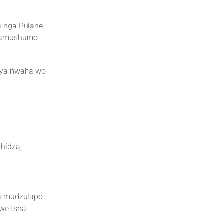
i nga Pulane
nyamushumo
A ya ṅwaha wo
shidza,
ela mudzulapo
we tsha