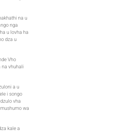
hakhathi na u
ango nga
ha u lovha ha
ho dza u
nnde Vho
 na vhuhali
uloni a u
le i songo
adzulo vha
ri mushumo wa
dza kale a