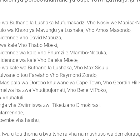
 wa Buthano ḽa Lushaka Mufumakadzi Vho Nosiviwe Mapisa-N
ulo wa Khoro ya Mavunḓu ya Lushaka, Vho Amos Masondo,
idennde Vho David Mabuza,
 wa kale Vho Thabo Mbeki,
idennde wa kale Vho Phumzile Mlambo-Ngcuka,
idennde wa kale Vho Baleka Mbete,
wa kale wa Buthano ḽa Lushaka, Vho Max Sisulu,
ulwane o tou Farelaho Vho Raymond Zondo,
asipala wa Ḓorobo khulwane ya Cape Town, Vho Geordin Hill-
umelwa ha zwa Vhudipuḽomati, Vho Bene M'Poko,
 Vhuhaṱuli,
ḓa vha Zwiimiswa zwi Tikedzaho Dimokirasi,
aḽamennde,
ipembe vha hashu,
lwa u tou thoma u bva tshe ra vha na muvhuso wa demokirasi,