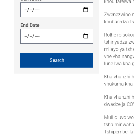
khou farelwa 
Zwenezwino m
khubaredza ts
End Date
Roṱhe ro sokou
tshinyadza zw
milayo ya tsh
vhe vha nang
lune lwa kha ḓ
Kha vhunzhi h
vhukuma kha 
Kha vhunzhi h
dwadze ḽa COV
Mulilo uyo wo
tsha miṅwaha 
Tshipembe, ḽa