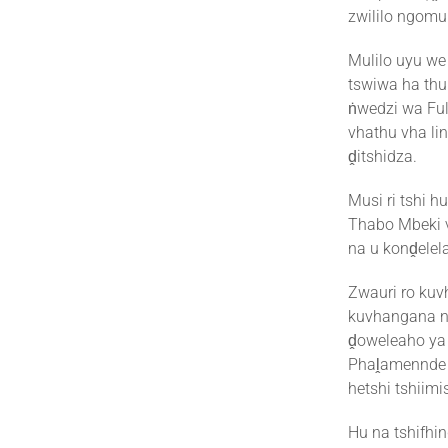
zwililo ngomu
Mulilo uyu we
tswiwa ha thu
ṅwedzi wa Fu
vhathu vha li
ḓitshidza.
Musi ri tshi 
Thabo Mbeki v
na u konḓelel
Zwauri ro ku
kuvhangana n
ḓoweleaho ya 
Phaḽamennde k
hetshi tshiimi
Hu na tshifhi