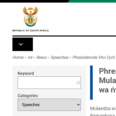
Skip to main content
Breadcrumb
Home
>
Ve
>
News
>
Speeches
>
Phresidennde Vho Cyri
Phre
Keyword
Mula
wa ṅ
Categories
Mulaedza wa
Ramaphosa H