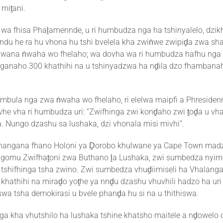
 miṱani.
 wa fhisa Phaḽamennde, u ri humbudza nga ha tshinyalelo, dzik
ndu he ra hu vhona hu tshi bvelela kha zwiṅwe zwipiḓa zwa sh
lwana ṅwaha wo fhelaho; wa dovha wa ri humbudza hafhu nga 
nganaho 300 khathihi na u tshinyadzwa ha nḓila dzo fhambana
humbula nga zwa ṅwaha wo fhelaho, ri elelwa maipfi a Phreside
he vha ri humbudza uri: “Zwifhinga zwi konḓaho zwi ṱoḓa u vha
a. Nungo dzashu sa lushaka, dzi vhonala misi mivhi”.
vhangana fhano Holoni ya Ḓorobo khulwane ya Cape Town madz
gomu Zwifhaṱoni zwa Buthano ḽa Lushaka, zwi sumbedza nyime
tshifhinga tsha zwino. Zwi sumbedza vhuḓiimiseli ha Vhalang
hathihi na miraḓo yoṱhe ya nnḓu dzashu vhuvhili hadzo ha u
swa tsha demokirasi u bvele phanḓa hu si na u thithiswa.
nga kha vhutshilo ha lushaka tshine khatsho maitele a nḓowelo 