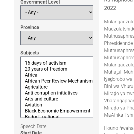
Government Level
2022
Mulangadzulo
Province
Mudzulatshid
Muthusaphres
Phresidennde
Muthusaphres
Subjects
Muthusaphres
Mulangadzulo 
Muhaṱuli Muh
Ṋeḓorobo wa M
Dini wa Vhur
Miraḓo ya zwa
Vharangaphan
Miraḓo ya Ph
MaAfrika Tsh
Speech Date
Houno ṅwaha, 
Start Date