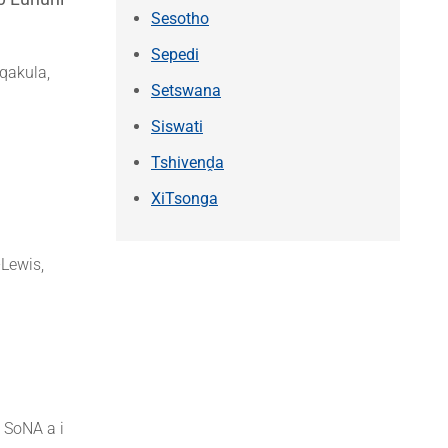
Sesotho
Sepedi
qakula,
Setswana
Siswati
Tshivenḓa
XiTsonga
Lewis,
 SoNA a i