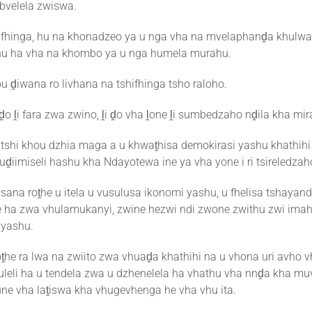
bvelela zwiswa.
ifhinga, hu na khonadzeo ya u nga vha na mvelaphanḓa khul
hu ha vha na khombo ya u nga humela murahu.
u ḓiwana ro livhana na tshifhinga tsho raloho.
ḓo ḽi fara zwa zwino, ḽi ḓo vha ḽone ḽi sumbedzaho nḓila kha mir
 tshi khou dzhia maga a u khwaṱhisa demokirasi yashu khathihi
ḓiimiseli hashu kha Ndayotewa ine ya vha yone i ri tsireledzaho
sana roṱhe u itela u vusulusa ikonomi yashu, u fhelisa tshayan
e ha zwa vhulamukanyi, zwine hezwi ndi zwone zwithu zwi ima
yashu.
oṱhe ra lwa na zwiito zwa vhuaḓa khathihi na u vhona uri avho 
uleli ha u tendela zwa u dzhenelela ha vhathu vha nnḓa kha m
ne vha laṱiswa kha vhugevhenga he vha vhu ita.