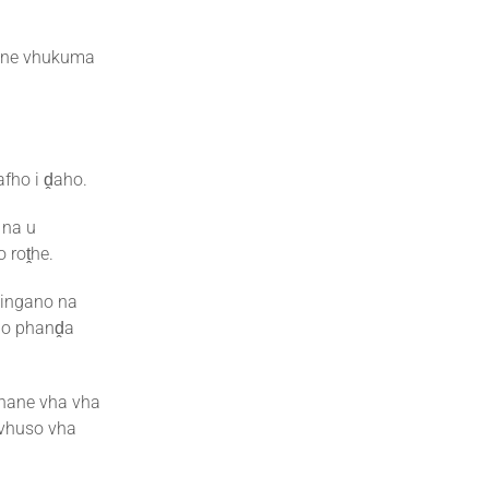
wane vhukuma
afho i ḓaho.
 na u
 roṱhe.
dingano na
ho phanḓa
vhane vha vha
uvhuso vha