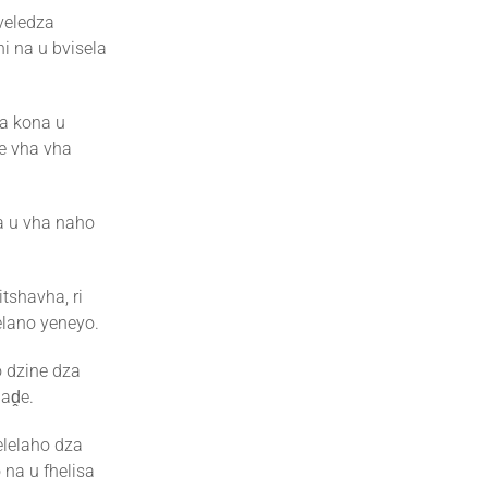
veledza
i na u bvisela
a kona u
ne vha vha
ea u vha naho
shavha, ri
delano yeneyo.
 dzine dza
laḓe.
elelaho dza
na u fhelisa