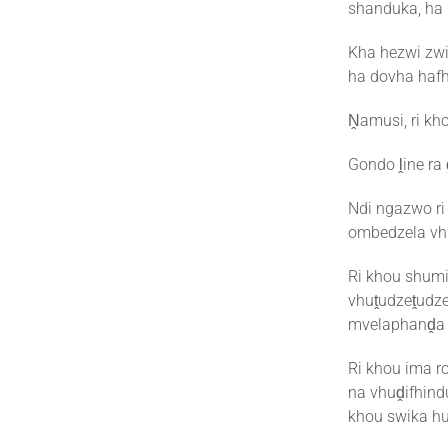
shanduka, ha 
Kha hezwi zw
ha dovha haf
Ṋamusi, ri kho
Gondo ḽine ra 
Ndi ngazwo ri
ombedzela vhu
Ri khou shumi
vhuṱudzeṱudz
mvelaphanḓa 
Ri khou ima r
na vhuḓifhind
khou swika hu