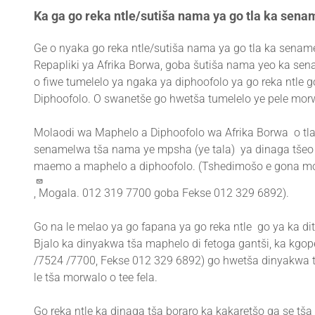
Ka ga go reka ntle/sutiša nama ya go tla ka sena
Ge o nyaka go reka ntle/sutiša nama ya go tla ka sename
Repapliki ya Afrika Borwa, goba šutiša nama yeo ka se
o fiwe tumelelo ya ngaka ya diphoofolo ya go reka ntl
Diphoofolo. O swanetše go hwetša tumelelo ye pele morw
Molaodi wa Maphelo a Diphoofolo wa Afrika Borwa o tla n
senamelwa tša nama ye mpsha (ye tala) ya dinaga tšeo a 
maemo a maphelo a diphoofolo. (Tshedimošo e gona m
, Mogala. 012 319 7700 goba Fekse 012 329 6892).
Go na le melao ya go fapana ya go reka ntle go ya ka 
Bjalo ka dinyakwa tša maphelo di fetoga gantši, ka kgo
/7524 /7700, Fekse 012 329 6892) go hwetša dinyakwa tš
le tša morwalo o tee fela.
Go reka ntle ka dinaga tša boraro ka kakaretšo ga se tša