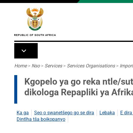
Skip to main content
Breadcrumb
Home
>
Nso
>
Services
>
Services Organisations
>
Impor
Kgopelo ya go reka ntle/su
dikologa Repapliki ya Afri
Ka ga
Seo o swanetšego go se dira
Lebaka
E dir
Dintlha tša boikopanyo