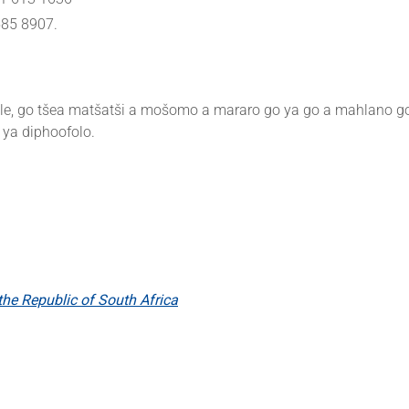
585 8907.
tle, go tšea matšatši a mošomo a mararo go ya go a mahlano go
 ya diphoofolo.
the Republic of South Africa