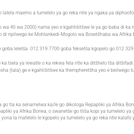
o latela maemo a tumelelo ya go reka ntle ya ngaka ya diphoofo
wa 40 wa 2000) nama yeo e kgahlišitšwe le ya go baba di ka re
o di ripilwego ke Mohlankedi-Mogolo wa Bosetšhaba wa Afrika 
 goba leletša 012 319 7700 goba feksetša kgopelo go 012 329
tsela ya lewatle o ka rekwa fela ntle ka ditšhelo tša ditšifadi
a (tala) ge e kgahlišitšwe ka thempheretšha yeo e beilwego t
 go tla ka senamelwa ka/le go dikologa Repapliki ya Afrika Bor
liki ya Afrika Borwa, o swanetše go tliša kopi ya tumelelo ya g
 yona la mafelelo le kgopelo ya tumelelo ya go reka ntle kalafo