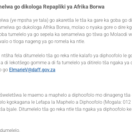
melwa go dikologa Repapliki ya Afrika Borwa
lwa (ye mpsha ye tala) go akaretša le tša ka gare ka goba go d
namelwa go dukologa Afrika Borwa, molao o nyaka gore o dire 
e goba tumelelo ya go sepela ka senamelwa go tšwa go Molaodi 
alo o tloga nageng ya go romela ka ntle.
tšha fela ditumelelo tša go reka ntle kalafo ya diphoofolo le g
di lekotšego gomme a di fa tumelelo ya ditirelo tša ngaka ya 
o go
ElmarieV@daff.gov.za
ditšweletšwa le maemo a maphelo a diphoofolo mo dinageng tša
pelo kgokagana le Lefapa la Maphelo a Diphoofolo (Mogala: 01
a bjale. Ditumelelo tša go reka ntle tša ngaka ya diphoofolo k
 dumelelo.