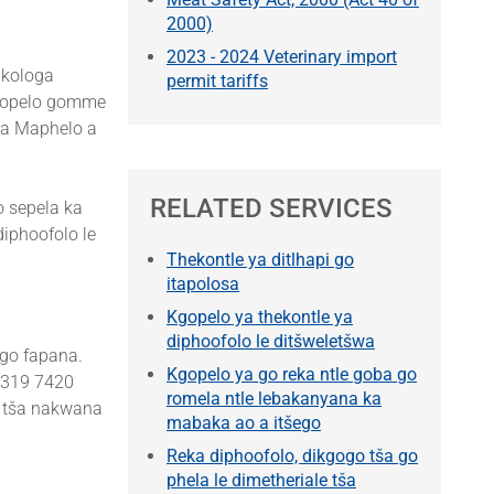
2000)
2023 - 2024 Veterinary import
ikologa
permit tariffs
kgopelo gomme
wa Maphelo a
RELATED SERVICES
o sepela ka
diphoofolo le
Thekontle ya ditlhapi go
itapolosa
Kgopelo ya thekontle ya
diphoofolo le ditšweletšwa
 go fapana.
Kgopelo ya go reka ntle goba go
2 319 7420
romela ntle lebakanyana ka
e tša nakwana
mabaka ao a itšego
Reka diphoofolo, dikgogo tša go
phela le dimetheriale tša