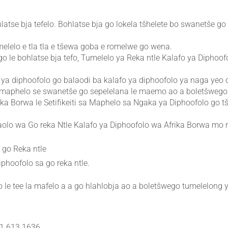
latse bja tefelo. Bohlatse bja go lokela tšhelete bo swanetše g
.
elelo e tla tla e tšewa goba e romelwe go wena.
 le bohlatse bja tefo, Tumelelo ya Reka ntle Kalafo ya Diphoofo
 ya diphoofolo go balaodi ba kalafo ya diphoofolo ya naga yeo 
 sa maphelo se swanetše go sepelelana le maemo ao a boletšwego
ika Borwa le Setifikeiti sa Maphelo sa Ngaka ya Diphoofolo go t
Taolo wa Go reka Ntle Kalafo ya Diphoofolo wa Afrika Borwa mo
go Reka ntle
phoofolo sa go reka ntle.
e tee la mafelo a a go hlahlobja ao a boletšwego tumelelong ya
11 613 1636