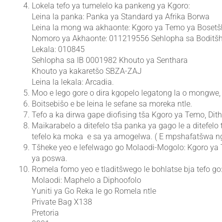
Lokela tefo ya tumelelo ka pankeng ya Kgoro:
Leina la panka: Panka ya Standard ya Afrika Borwa
Leina la mong wa akhaonte: Kgoro ya Temo ya Boset
Nomoro ya Akhaonte: 011219556 Sehlopha sa Boditš
Lekala: 010845
Sehlopha sa IB 0001982 Khouto ya Senthara
Khouto ya kakaretšo SBZA-ZAJ
Leina la lekala: Arcadia.
Moo e lego gore o dira kgopelo legatong la o mongwe, 
Boitsebišo e be leina le sefane sa moreka ntle.
Tefo a ka dirwa gape diofising tša Kgoro ya Temo, Dith
Maikarabelo a ditefelo tša panka ya gago le a ditefelo
tefelo ka moka e sa ya amogelwa. ( E mpshafatšwa
Tšheke yeo e lefelwago go Molaodi-Mogolo: Kgoro y
ya poswa.
Romela fomo yeo e tladitšwego le bohlatse bja tefo go
Molaodi: Maphelo a Diphoofolo
Yuniti ya Go Reka le go Romela ntle
Private Bag X138
Pretoria