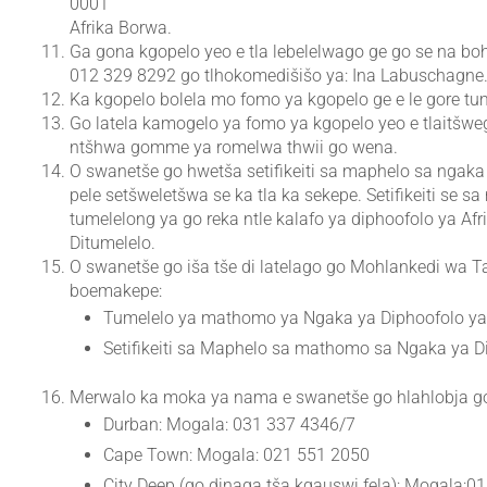
0001
Afrika Borwa.
Ga gona kgopelo yeo e tla lebelelwago ge go se na boh
012 329 8292 go tlhokomedišišo ya: Ina Labuschagne
Ka kgopelo bolela mo fomo ya kgopelo ge e le gore tum
Go latela kamogelo ya fomo ya kgopelo yeo e tlaitšwego
ntšhwa gomme ya romelwa thwii go wena.
O swanetše go hwetša setifikeiti sa maphelo sa ngaka
pele setšweletšwa se ka tla ka sekepe. Setifikeiti se
tumelelong ya go reka ntle kalafo ya diphoofolo ya Afr
Ditumelelo.
O swanetše go iša tše di latelago go Mohlankedi wa 
boemakepe:
Tumelelo ya mathomo ya Ngaka ya Diphoofolo ya 
Setifikeiti sa Maphelo sa mathomo sa Ngaka ya Di
Merwalo ka moka ya nama e swanetše go hlahlobja go l
Durban: Mogala: 031 337 4346/7
Cape Town: Mogala: 021 551 2050
City Deep (go dinaga tša kgauswi fela): Mogala:0