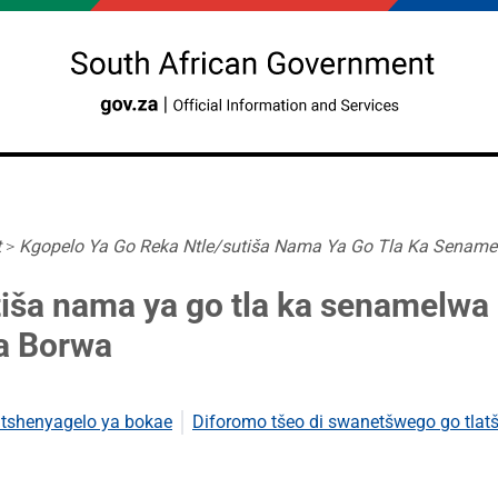
t
>
Kgopelo Ya Go Reka Ntle/sutiša Nama Ya Go Tla Ka Senamel
tiša nama ya go tla ka senamelwa
ka Borwa
a tshenyagelo ya bokae
Diforomo tšeo di swanetšwego go tlat