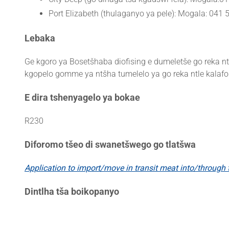
Port Elizabeth (thulaganyo ya pele): Mogala: 041 
Lebaka
Ge kgoro ya Bosetšhaba diofising e dumeletše go reka n
kgopelo gomme ya ntšha tumelelo ya go reka ntle kalafo
E dira tshenyagelo ya bokae
R230
Diforomo tšeo di swanetšwego go tlatšwa
Application to import/move in transit meat into/through 
Dintlha tša boikopanyo