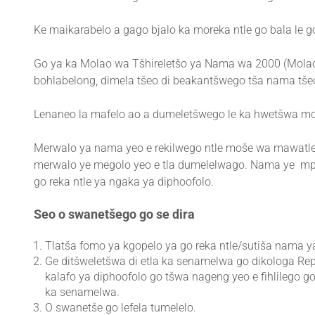
Ke maikarabelo a gago bjalo ka moreka ntle go bala le g
Go ya ka Molao wa Tšhireletšo ya Nama wa 2000 (Molao 
bohlabelong, dimela tšeo di beakantšwego tša nama tše
Lenaneo la mafelo ao a dumeletšwego le ka hwetšwa mo
Merwalo ya nama yeo e rekilwego ntle moše wa mawatle ka 
merwalo ye megolo yeo e tla dumelelwago. Nama ye mpsh
go reka ntle ya ngaka ya diphoofolo.
Seo o swanetšego go se dira
Tlatša fomo ya kgopelo ya go reka ntle/sutiša nama ya
Ge ditšweletšwa di etla ka senamelwa go dikologa Repap
kalafo ya diphoofolo go tšwa nageng yeo e fihlilego go
ka senamelwa.
O swanetše go lefela tumelelo.