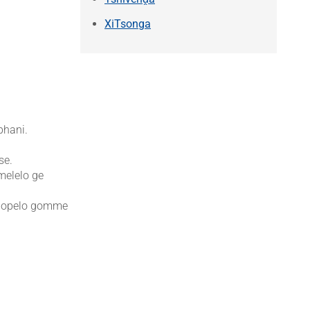
XiTsonga
phani.
se.
melelo ge
kgopelo gomme