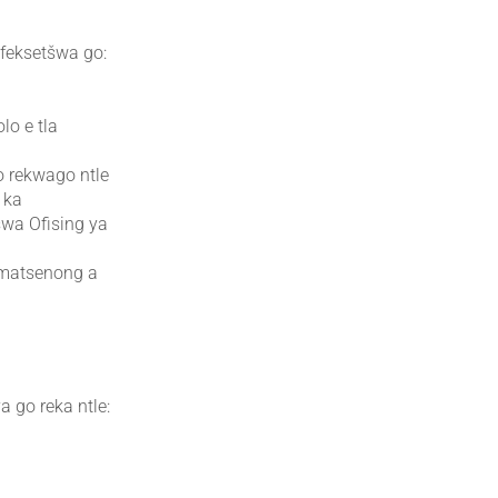
o feksetšwa go:
lo e tla
o rekwago ntle
 ka
šwa Ofising ya
 matsenong a
 go reka ntle: