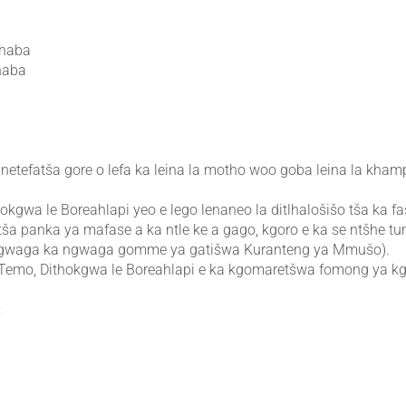
šhaba
haba
netefatša gore o lefa ka leina la motho woo goba leina la kham
okgwa le Boreahlapi yeo e lego lenaneo la ditlhalošišo tša ka fa
 tša panka ya mafase a ka ntle ke a gago, kgoro e ka se ntšhe tu
 ngwaga ka ngwaga gomme ya gatišwa Kuranteng ya Mmušo).
a Temo, Dithokgwa le Boreahlapi e ka kgomaretšwa fomong ya 
: