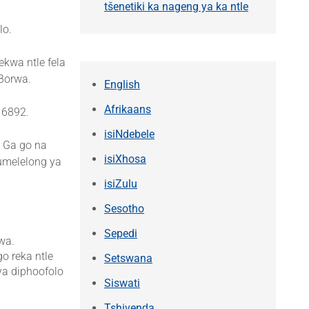
tšenetiki ka nageng ya ka ntle
lo.
kwa ntle fela
Borwa.
English
Afrikaans
 6892.
isiNdebele
. Ga go na
isiXhosa
umelelong ya
isiZulu
Sesotho
Sepedi
wa.
o reka ntle
Setswana
 ya diphoofolo
Siswati
Tshivenḓa